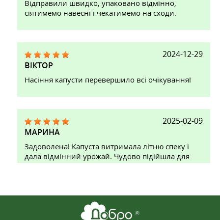
Відправили швидко, упаковано відмінно,
сіятимемо навесні і чекатимемо на сходи.
2024-12-29
ВІКТОР
Насіння капусти перевершило всі очікування!
2025-02-09
МАРИНА
Задоволена! Капуста витримала літню спеку і
дала відмінний урожай. Чудово підійшла для
салатів і квашення.Невибаглива, росла добре
навіть на не дуже родючому ґрунті. Рекомендую!