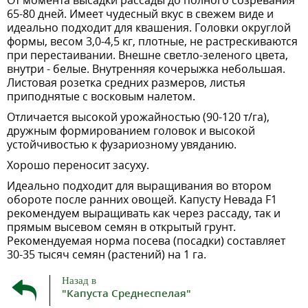
От момента высадки рассады до полного созревания
65-80 дней. Имеет чудесный вкус в свежем виде и
идеально подходит для квашения. Головки округлой
формы, весом 3,0-4,5 кг, плотные, не растрескиваются
при перестаивании. Внешне светло-зеленого цвета,
внутри - белые. Внутренняя кочерыжка небольшая.
Листовая розетка средних размеров, листья
приподнятые с восковым налетом.
Отличается высокой урожайностью (90-120 т/га),
дружным формированием головок и высокой
устойчивостью к фузариозному увяданию.
Хорошо переносит засуху.
Идеально подходит для выращивания во втором
обороте после ранних овощей. Капусту Невада F1
рекомендуем выращивать как через рассаду, так и
прямым высевом семян в открытый грунт.
Рекомендуемая норма посева (посадки) составляет
30-35 тысяч семян (растений) на 1 га.
Назад в
"Капуста Среднеспелая"