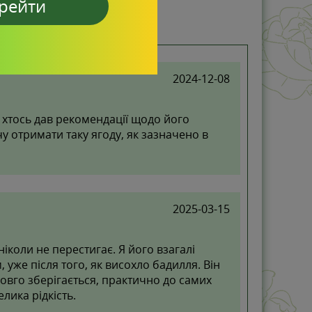
рейти
2024-12-08
 хтось дав рекомендації щодо його
 отримати таку ягоду, як зазначено в
2025-03-15
іколи не перестигає. Я його взагалі
уже після того, як висохло бадилля. Він
овго зберігається, практично до самих
елика рідкість.