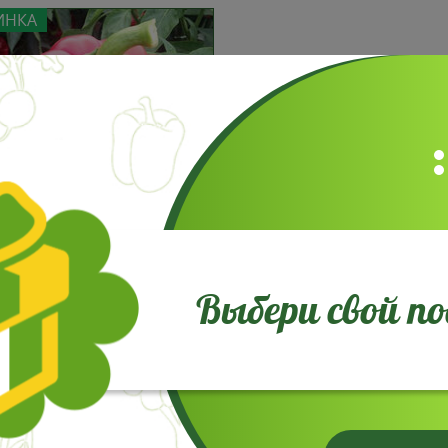
ИНКА
 сладкий Тибо F1
зывов: 4
Выбери свой п
3
5 шт
грн
В пакете:
корзину