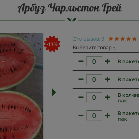
Арбуз Чарльстон Грей
ТОП ПРОДАЖ
отзывов: 3
-11%
Выберите товар
В пакет
В пакете
В кол-ве
пак
В пакете
пак