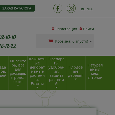
ЗАКАЗ КАТАЛОГА
RU
UA
Регистрация
Войти
02-10-10
Корзина:
0
(пусто)
78-12-22
Комнатн
Препара
Инвента
ые
ты,
рь, все
Натурал
ада
декорат
удобрен
Плодов
для
ьный
ов,
ивные
ия,
ые
рассады,
мед,
щей
растени
защита
деревья
агровол
фіточаи
я,
растени
окно
Екзоты
й