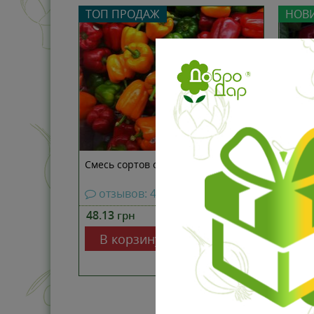
ТОП ПРОДАЖ
НОВ
Смесь сортов сладкого перца
Перец
отзывов: 4
от
48.13
100 шт
61.3
грн
В пакете:
В корзину
В 