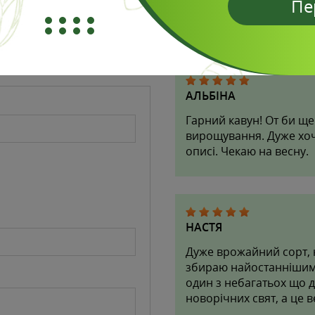
Пе
Отзывы
АЛЬБІНА
Гарний кавун! От би ще
вирощування. Дуже хочу
описі. Чекаю на весну.
НАСТЯ
Дуже врожайний сорт, н
збираю найостаннішим, 
один з небагатьох що д
новорічних свят, а це в