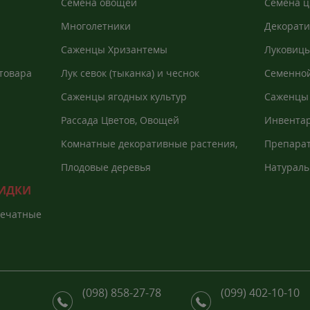
Семена овощей
Семена ц
Многолетники
Декорати
Саженцы Хризантемы
Луковицы
товара
Лук севок (тыканка) и чеснок
Семенной
Саженцы ягодных культур
Саженцы 
Рассада Цветов, Овощей
Инвентар
агроволо
Комнатные декоративные растения,
Препарат
Екзоты
растений
Плодовые деревья
Натураль
КИДКИ
печатные
(098) 858-27-78
(099) 402-10-10