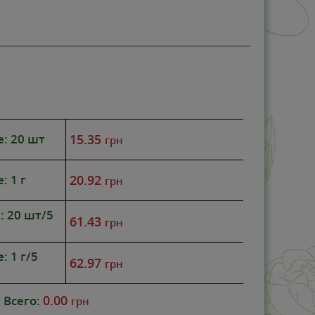
ТОП ПРОДА
-11%
е: 20 шт
15.35
грн
: 1 г
20.92
грн
: 20 шт/5
61.43
грн
: 1 г/5
62.97
грн
0.00
Всего:
грн