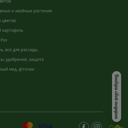
ветов
вные и хвойные растения
 цветов
 картофель
Роз
ь, все для рассады,
кно
ы, удобрения, защита
ный мед, фіточаи
Выбери свой подарок