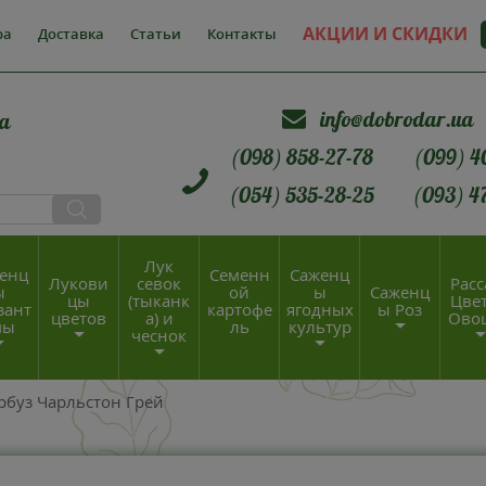
АКЦИИ И СКИДКИ
ра
Доставка
Статьи
Контакты
info@dobrodar.ua
а
(098) 858-27-78
(099) 4
(054) 535-28-25
(093) 4
Лук
енц
Семенн
Саженц
Лукови
севок
Расс
ы
ой
ы
Саженц
цы
(тыканк
Цвет
зант
картофе
ягодных
ы Роз
цветов
а) и
Ово
мы
ль
культур
чеснок
рбуз Чарльстон Грей