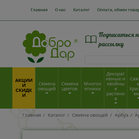
Главная
О нас
Каталог
Оплата, обмен това
Подписаться н
рассылку
Декорат
ивные и
Саж
АКЦИИ
Семена
Семена
Многол
хвойны
И
овощей
цветов
етники
е
Хри
СКИДК
растени
е
И
я
Главная
/
Каталог
/
Семена овощей
/
Арбуз
/
А