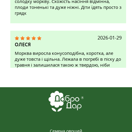
солодку моркву. Схожість насіння відмінна,
плоди тоненькі та дуже ніжні. Діти їдять просто з
грядк
2026-01-29
ОЛЕСЯ
Морква виросла конусоподібна, коротка, але
дуже товста і щільна. Лежала в погребі в піску до
травня і залишилася такою ж твердою, ніби
щойно з грядки. Не в’яне і не проростає
завчасно. Для запасів на зиму кращого годі й
шукати
2026-02-21
ОКСАНА
Класика, яка ніколи не підводить. Насіння
сходить рівномірно, морква росте рівна,
Семена овощей