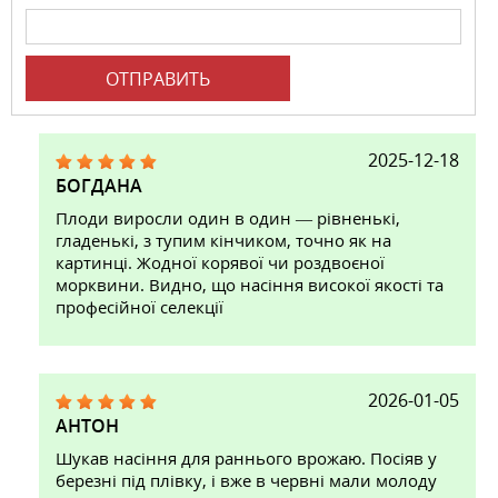
ОТПРАВИТЬ
2025-12-18
БОГДАНА
Плоди виросли один в один — рівненькі,
гладенькі, з тупим кінчиком, точно як на
картинці. Жодної корявої чи роздвоєної
морквини. Видно, що насіння високої якості та
професійної селекції
2026-01-05
АНТОН
Шукав насіння для раннього врожаю. Посіяв у
березні під плівку, і вже в червні мали молоду