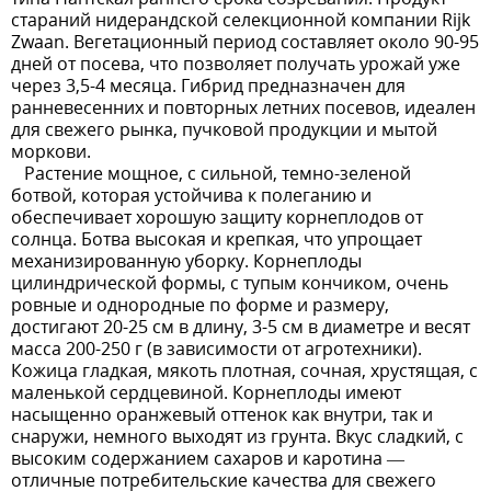
стараний нидерандской селекционной компании Rijk
Zwaan. Вегетационный период составляет около 90-95
дней от посева, что позволяет получать урожай уже
через 3,5-4 месяца. Гибрид предназначен для
ранневесенних и повторных летних посевов, идеален
для свежего рынка, пучковой продукции и мытой
моркови.
Растение мощное, с сильной, темно-зеленой
ботвой, которая устойчива к полеганию и
обеспечивает хорошую защиту корнеплодов от
солнца. Ботва высокая и крепкая, что упрощает
механизированную уборку. Корнеплоды
цилиндрической формы, с тупым кончиком, очень
ровные и однородные по форме и размеру,
достигают 20-25 см в длину, 3-5 см в диаметре и весят
масса 200-250 г (в зависимости от агротехники).
Кожица гладкая, мякоть плотная, сочная, хрустящая, с
маленькой сердцевиной. Корнеплоды имеют
насыщенно оранжевый оттенок как внутри, так и
снаружи, немного выходят из грунта. Вкус сладкий, с
высоким содержанием сахаров и каротина —
отличные потребительские качества для свежего