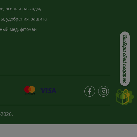
ь, все для рассады,
кно
ы, удобрения, защита
ный мед, фіточаи
Выбери свой подарок
2026.