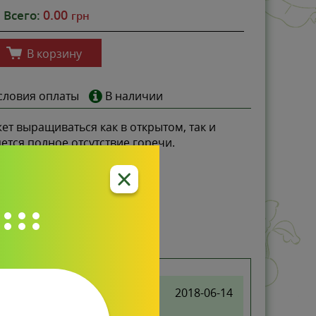
0.00
Всего:
грн
В корзину
словия оплаты
В наличии
т выращиваться как в открытом, так и
ется полное отсутствие горечи.
2018-06-14