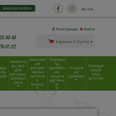
ЗАКАЗ КАТАЛОГА
RU
UA
Регистрация
Войти
02-10-10
Корзина:
0
(пусто)
78-12-22
Комнатн
Препара
Инвента
ые
ты,
рь, все
Натурал
ада
декорат
удобрен
Плодов
для
ьный
ов,
ивные
ия,
ые
рассады,
мед,
щей
растени
защита
деревья
агровол
фіточаи
я,
растени
окно
Екзоты
й