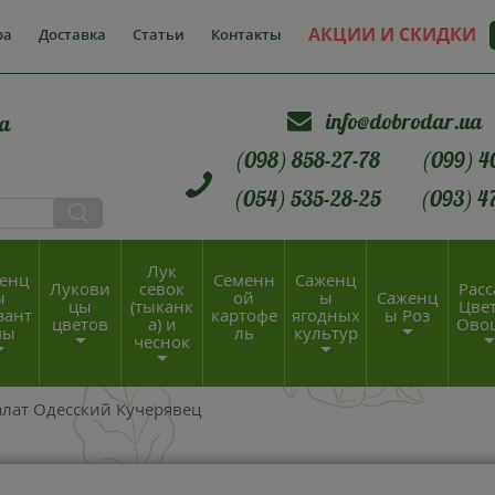
АКЦИИ И СКИДКИ
ра
Доставка
Статьи
Контакты
info@dobrodar.ua
а
(098) 858-27-78
(099) 4
(054) 535-28-25
(093) 4
Лук
енц
Семенн
Саженц
Лукови
севок
Расс
ы
ой
ы
Саженц
цы
(тыканк
Цвет
зант
картофе
ягодных
ы Роз
цветов
а) и
Ово
мы
ль
культур
чеснок
алат Одесский Кучерявец