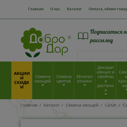
Главная
О нас
Каталог
Оплата, обмен това
Подписаться н
рассылку
Декорат
ивные и
Саж
АКЦИИ
Семена
Семена
Многол
хвойны
И
овощей
цветов
етники
е
Хри
СКИДК
растени
е
И
я
Главная
/
Каталог
/
Семена овощей
/
Салат
/
С