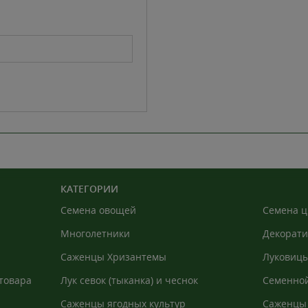
КАТЕГОРИИ
Семена овощей
Семена ц
Многолетники
Декорати
Саженцы Хризантемы
Луковицы
товара
Лук севок (тыканка) и чеснок
Семенной
Саженцы ягодных культур
Саженцы 