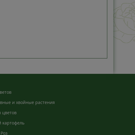
ветов
вные и хвойные растения
 цветов
 картофель
Роз