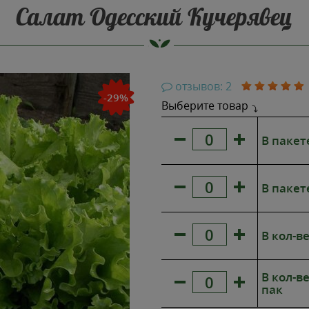
Салат Одесский Кучерявец
отзывов: 2
-29%
Выберите товар
В пакете
В пакете
В кол-ве
В кол-ве
пак