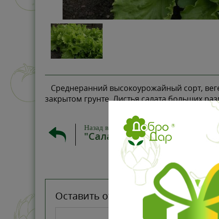
Среднеранний высокоурожайный сорт, вегета
закрытом грунте. Листья салата больших ра
Назад в
"Салат"
Оставить отзыв