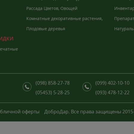
Рассада Цветов, Овощей
Инвентар
агроволо
Комнатные декоративные растения,
Препарат
Екзоты
растений
Плодовые деревья
Натураль
КИДКИ
печатные
(098) 858-27-78
(099) 402-10-10
(05453) 5-28-25
(093) 478-12-22
убличной оферты
ДоброДар. Все права защищены 2015-