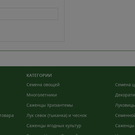
КАТЕГОРИИ
Семена овощей
Семена ц
Многолетники
Декорати
Саженцы Хризантемы
Луковицы
товара
Лук севок (тыканка) и чеснок
Семенной
Саженцы ягодных культур
Саженцы 