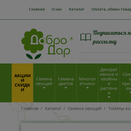
Главная
О нас
Каталог
Оплата, обмен това
Подписаться н
рассылку
Декорат
ивные и
Саж
АКЦИИ
Семена
Семена
Многол
хвойны
И
овощей
цветов
етники
е
Хри
СКИДК
растени
е
И
я
Главная
/
Каталог
/
Семена овощей
/
Томаты к