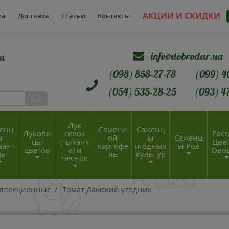
АКЦИИ И СКИДКИ
ра
Доставка
Статьи
Контакты
info@dobrodar.ua
а
(098) 858-27-78
(099) 4
(054) 535-28-25
(093) 4
Лук
енц
Семенн
Саженц
Лукови
севок
Расс
ы
ой
ы
Саженц
цы
(тыканк
Цвет
зант
картофе
ягодных
ы Роз
цветов
а) и
Ово
мы
ль
культур
чеснок
оллекционные
/
Томат Дамский угодник