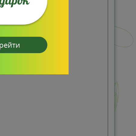
одарок
рейти