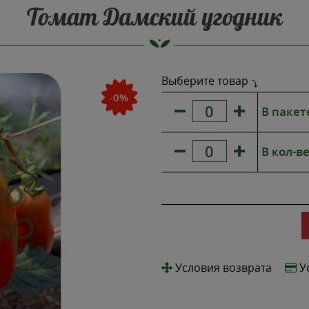
Томат Дамский угодник
Выберите товар
-0%
В пакет
В кол-ве
Условия возврата
У