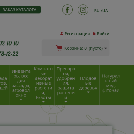
ЗАКАЗ КАТАЛОГА
RU
UA
Регистрация
Войти
02-10-10
Корзина:
0
(пусто)
78-12-22
Комнатн
Препара
Инвента
ые
ты,
рь, все
Натурал
ада
декорат
удобрен
Плодов
для
ьный
ов,
ивные
ия,
ые
рассады,
мед,
щей
растени
защита
деревья
агровол
фіточаи
я,
растени
окно
Екзоты
й