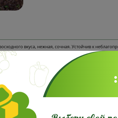
восходного вкуса, нежная, сочная. Устойчив к неблагоп
Отзывы