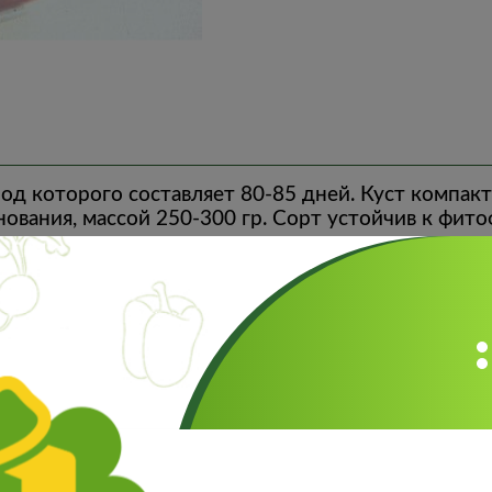
од которого составляет 80-85 дней. Куст компак
ования, массой 250-300 гр. Сорт устойчив к фит
Отзывы