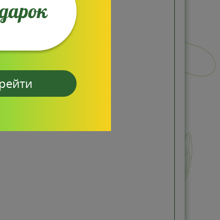
одарок
рейти