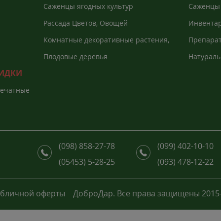
Саженцы ягодных культур
Саженцы 
Рассада Цветов, Овощей
Инвентар
агроволо
Комнатные декоративные растения,
Препарат
Екзоты
растений
Плодовые деревья
Натураль
КИДКИ
печатные
(098) 858-27-78
(099) 402-10-10
(05453) 5-28-25
(093) 478-12-22
убличной оферты
ДоброДар. Все права защищены 2015-