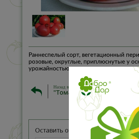
Раннеспелый сорт, вегетационный пери
розовые, округлые, приплюснутые у осн
урожайностью.
Назад в
"Томаты коллекционные"
Оставить отзыв