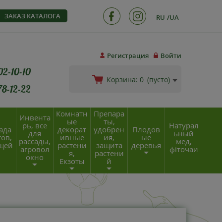
ЗАКАЗ КАТАЛОГА
RU
UA
Регистрация
Войти
02-10-10
Корзина:
0
(пусто)
78-12-22
Комнатн
Препара
Инвента
ые
ты,
рь, все
Натурал
ада
декорат
удобрен
Плодов
для
ьный
ов,
ивные
ия,
ые
рассады,
мед,
щей
растени
защита
деревья
агровол
фіточаи
я,
растени
окно
Екзоты
й