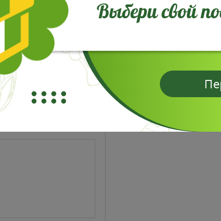
Выбери свой п
Пе