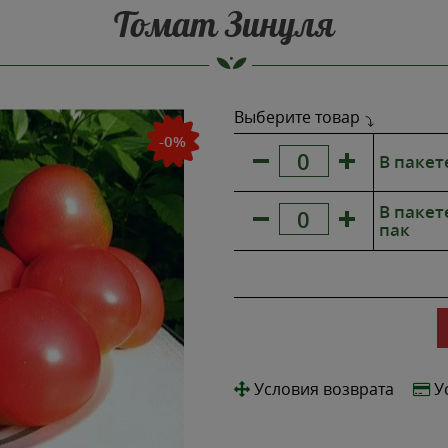
Томат Зинуля
Выберите товар
-0%
В пакет
В пакет
пак
Условия возврата
У