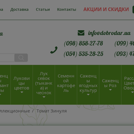
АКЦИИ И СКИДКИ
ра
Доставка
Статьи
Контакты
info@dobrodar.ua
а
(098) 858-27-78
(099) 4
(054) 535-28-25
(093) 4
Лук
енц
Семенн
Саженц
Лукови
севок
Расс
ы
ой
ы
Саженц
цы
(тыканк
Цвет
зант
картофе
ягодных
ы Роз
цветов
а) и
Ово
мы
ль
культур
чеснок
оллекционные
/
Томат Зинуля