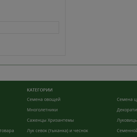
КАТЕГОРИИ
Семена овощей
Семена ц
Многолетники
Декорати
Саженцы Хризантемы
Луковицы
товара
Лук севок (тыканка) и чеснок
Семенной