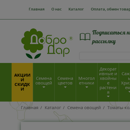
Главная
О нас
Каталог
Оплата, обмен това
Подписаться н
рассылку
Декорат
ивные и
Саж
АКЦИИ
Семена
Семена
Многол
хвойны
И
овощей
цветов
етники
е
Хри
СКИДК
растени
е
И
я
Главная
/
Каталог
/
Семена овощей
/
Томаты к