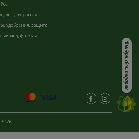
Роз
ь, все для рассады,
кно
ы, удобрения, защита
ный мед, фіточаи
Выбери свой подарок
2026.