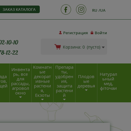
ЗАКАЗ КАТАЛОГА
RU
UA
Регистрация
Войти
02-10-10
Корзина:
0
(пусто)
78-12-22
Комнатн
Препара
Инвента
ые
ты,
рь, все
Натурал
ада
декорат
удобрен
Плодов
для
ьный
ов,
ивные
ия,
ые
рассады,
мед,
щей
растени
защита
деревья
агровол
фіточаи
я,
растени
окно
Екзоты
й