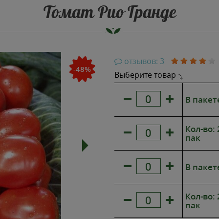
Томат Рио Гранде
отзывов: 3
-48%
Выберите товар
В пакет
Кол-во:
пак
В пакет
Кол-во:
пак