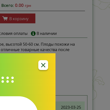
0.00
Всего:
грн
В корзину
словия оплаты
В наличии
, высотой 50-60 см. Плоды похожи на
ет отличные товарные качества после
2023-03-25