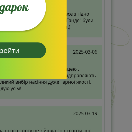
одарок
а у Вас замовлення, пришло все з гідно
тика з насінням томатів " Ріо Ганде" були
 без насіння ( 2 пак. По 250шт.)
рейти
2025-03-06
ю , дуже задоволена співпрацею .
ни низькі, опрацьовують та відправляють
икий вибір насіння дуже гарної якості,
дую усім!
2025-03-19
а цього сорту не зійшла. Інші сорти, що