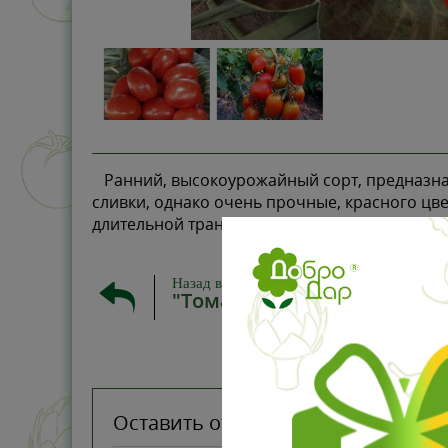
Ранний, высокоурожайный сорт, предназна
сливки, однако очень прочные, красного цве
длительной транспортировки. Используется 
Назад в
"Томаты низкорослые"
Оставить отзыв