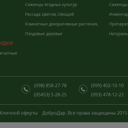
Саженцы ягодных культур
Саженцы 
Рассада Цветов, Овощей
Инвентар
агроволо
Комнатные декоративные растения,
Препарат
Екзоты
растений
Плодовые деревья
Натураль
КИДКИ
печатные
(098) 858-27-78
(099) 402-10-10
(05453) 5-28-25
(093) 478-12-22
убличной оферты
ДоброДар. Все права защищены 2015-