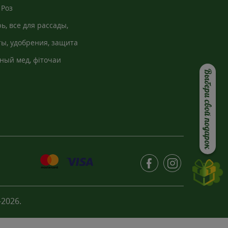
Роз
ь, все для рассады,
кно
ы, удобрения, защита
ный мед, фіточаи
Выбери свой подарок
2026.