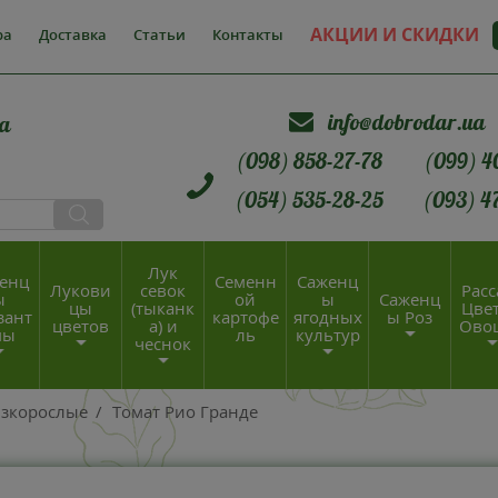
АКЦИИ И СКИДКИ
ра
Доставка
Статьи
Контакты
info@dobrodar.ua
а
(098) 858-27-78
(099) 4
(054) 535-28-25
(093) 4
Лук
енц
Семенн
Саженц
Лукови
севок
Расс
ы
ой
ы
Саженц
цы
(тыканк
Цвет
зант
картофе
ягодных
ы Роз
цветов
а) и
Ово
мы
ль
культур
чеснок
изкорослые
/
Томат Рио Гранде