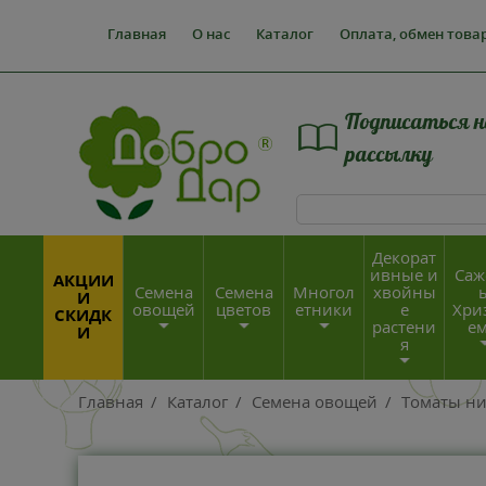
Главная
О нас
Каталог
Оплата, обмен това
Подписаться н
рассылку
Декорат
ивные и
Саж
АКЦИИ
Семена
Семена
Многол
хвойны
И
овощей
цветов
етники
е
Хри
СКИДК
растени
е
И
я
Главная
/
Каталог
/
Семена овощей
/
Томаты н