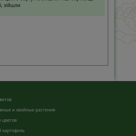
і, зійшли
ветов
вные и хвойные растения
 цветов
 картофель