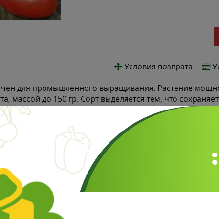
Условия возврата
У
чен для промышленного выращивания. Растение мощное
та, массой до 150 гр. Сорт выделяется тем, что сохраня
для консервирования.
Отзывы