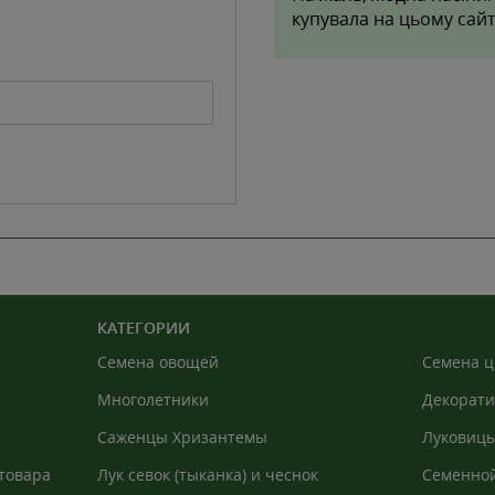
купувала на цьому сайт
КАТЕГОРИИ
Семена овощей
Семена ц
Многолетники
Декорати
Саженцы Хризантемы
Луковицы
товара
Лук севок (тыканка) и чеснок
Семенной