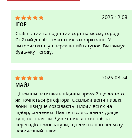
2025-12-08
ІГОР
Стабільний та надійний сорт на моєму городі.
Стійкий до різноманітних захворювань. У
використанні універсальний гатунок. Витримує
будь-яку негоду.
2026-03-24
МАЙЯ
Ці томати встигають віддати врожай ще до того,
як почнеться фітофтора. Оскільки вони низькі,
вони швидше дозрівають. Плоди всі як на
підбір, рівненькі. Навіть після сильних дощів
кущі не полягли. Дуже стійкі до хвороб та
перепадів температури, що для нашого клімату
величезний плюс