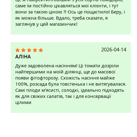
саме їм постійно цікавляться мої клієнти, і тут
вони за такою ціною ?! Ось це пощастило! Беру, і
як можна більше. Вдало, треба сказати, я
заглянув у цей магазинчик!
2026-04-14
АЛІНА
Дуже задоволена насінням! Ці томати дозріли
найпершими на моїй ділянці, ще до масової
появи фітофторозу. Схожість насіння майже
100%, розсада була товстенька і не витягувалася.
Самі плоди м'ясисті, солодкі, ідеально підходять
як для свіжих салатів, так і для консервації
цілими