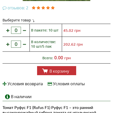
отзывов: 2
Выберите товар
В пакете: 10 шт
45.02
грн
В количестве:
202.62
грн
10 шт/5 пак
0.00
грн
Всего:
В корзину
Условия возврата
Условия оплаты
В наличии
Томат Руфус F1 (Rufus F1) Руфус F1 – это ранний
высокоурожайный гибрид томата от итальянской