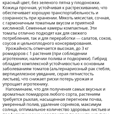
красный цвет, без зеленого пятна у плодоножки.
Кожица прочная, устойчивая к растрескиванию, что
обеспечивает хорошую транспортабельность и
сохранность при хранении. Мякоть мясистая, сочная,
с гармоничным томатным вкусом и приятной
кислинкой. Семенные камеры компактные. Эти
томаты отлично подходят как для свежего
потребления, так и для переработки — салатов, соков,
соусов и цельноплодного консервирования.
Урожайность отмечается высокая, до 3 кг
ромидоров с 1 растения (при соблюдении
агротехники, наличии полива и подкормки). Гибрид
обладает комплексной устойчивостью к основным
заболеваниям томатов (альтернариозный рак стебля,
вертициллезное увядание, серая пятнистость
листьев), что снижает риски потерь урожая и
упрощает агротехнику.
Напоминаем, что для получения самых вкусных и
ароматных помидоров любого сорта, растениям
требуется рыхлая, насыщенная перегноем почва,
умеренный полив, удаление сорняков, максимум
солнца, оптимальное количество здоровых листьев и