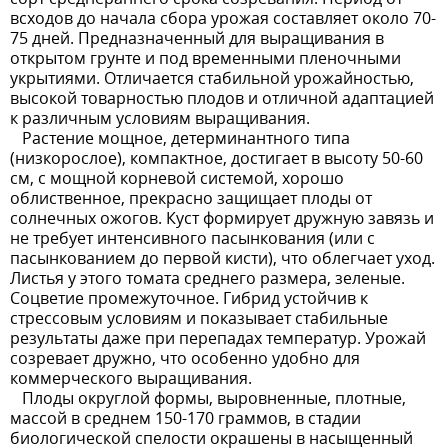
всходов до начала сбора урожая составляет около 70-
75 дней. Предназначенный для выращивания в
открытом грунте и под временными пленочными
укрытиями. Отличается стабильной урожайностью,
высокой товарностью плодов и отличной адаптацией
к различным условиям выращивания.
Растение мощное, детерминантного типа
(низкорослое), компактное, достигает в высоту 50-60
см, с мощной корневой системой, хорошо
облиственное, прекрасно защищает плоды от
солнечных ожогов. Куст формирует дружную завязь и
не требует интенсивного пасынкования (или с
пасынкованием до первой кисти), что облегчает уход.
Листья у этого томата среднего размера, зеленые.
Соцветие промежуточное. Гибрид устойчив к
стрессовым условиям и показывает стабильные
результаты даже при перепадах температур. Урожай
созревает дружно, что особенно удобно для
коммерческого выращивания.
Плоды округлой формы, выровненные, плотные,
массой в среднем 150-170 граммов, в стадии
биологической спелости окрашены в насыщенный