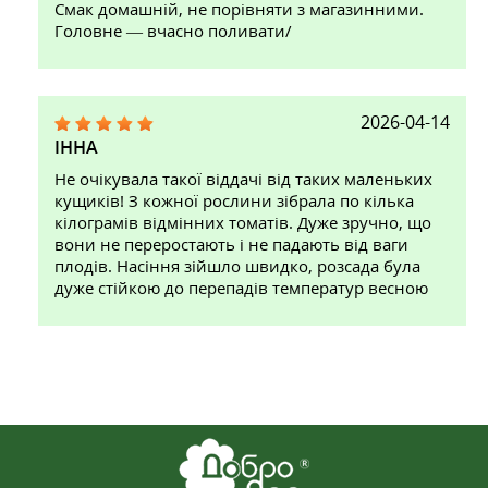
Смак домашній, не порівняти з магазинними.
Головне — вчасно поливати/
2026-04-14
ІННА
Не очікувала такої віддачі від таких маленьких
кущиків! З кожної рослини зібрала по кілька
кілограмів відмінних томатів. Дуже зручно, що
вони не переростають і не падають від ваги
плодів. Насіння зійшло швидко, розсада була
дуже стійкою до перепадів температур весною