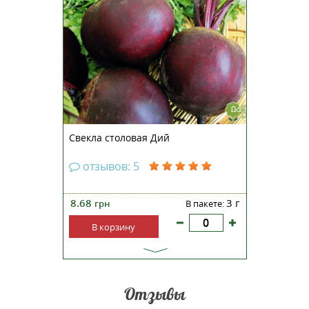
свеклы. Созревает к стадии
пучковой спелости за 50-60 дней,
к стадии технической – за 92-110
дней. Розетка средняя,
насчитывает 18-22 листа,
полустоячая, вырастает 35-47
сантиметров в высоту и 30-4...
Свекла столовая Дий
отзывов: 5
8.68
3 г
грн
В пакете:
В корзину
Отзывы