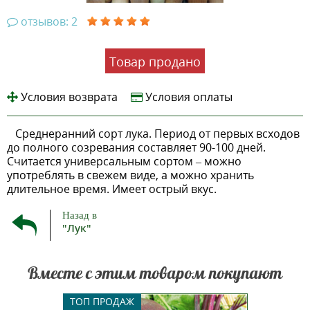
отзывов: 2
Товар продано
Условия возврата
Условия оплаты
Среднеранний сорт лука. Период от первых всходов
до полного созревания составляет 90-100 дней.
Считается универсальным сортом – можно
употреблять в свежем виде, а можно хранить
длительное время. Имеет острый вкус.
Назад в
"Лук"
Вместе с этим товаром покупают
Среднеранний сорт столовой
ТОП ПРОДАЖ