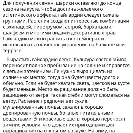
Для получения семян, шарики оставляют до конца
сезона на кусте. Чтобы достичь желаемого
эстетического эффекта, гайлардии следует сажать
группами. Растения создают интересные комбинации
с эхинацеей, пиретрумом, астрой, бархатцами,
шалфеем и многими видами декоративных трав.
Гайлардию можно растить в контейнерах и
использовать в качестве украшения на балконе или
террасе.
Вырастить гайлардию легко. Культура светолюбива,
переносит полное пребывание на солнце и справятся
с легким затенением. Ее нужно выращивать на
солнечных местах, тогда она будет цвести долго и
обильно. Если не будет хватать света, цветков на кусте
будет меньше. Место выращивания должно быть
защищено от ветра, так как стебли могут сломаться на
ветру. Растение предпочитает сухие,
мульчированные почвы, сажают в хорошо
дренированную почвы, богатые питательными
веществами. Эти красивые цветы хорошо переносят
зимние условия, что делает их пригодными для
выращивания на открытом воздухе. На зиму, на