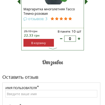
лс Ай F1
Маргаритка многолетняя Тассо
Дельфин
Темно-розовая
F1 белы
отзывов: 3
отзы
5 шт
10 шт
38.59
29.19
грн
кете:
В пакете:
гр
22.33
грн
В ко
В корзину
Отзывы
Оставить отзыв
ИМЯ ПОЛЬЗОВАТЕЛЯ