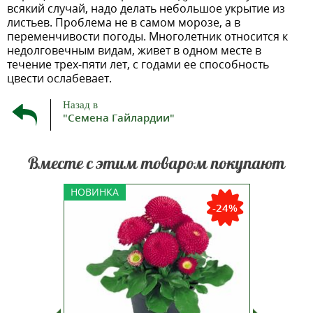
всякий случай, надо делать небольшое укрытие из
листьев. Проблема не в самом морозе, а в
переменчивости погоды. Многолетник относится к
недолговечным видам, живет в одном месте в
течение трех-пяти лет, с годами ее способность
цвести ослабевает.
Назад в
"Семена Гайлардии"
Вместе с этим товаром покупают
ивых
Обаятельная и привлекательная
Дельфин
НОВИНКА
Растения
представительница
F1 –
-24%
ые по
густомахровых маргариток.
ма
пактные.
Продукт немецкой селекции от
Мног
 высотою
компании Benary. Английские
растение
-35 см
маргаритки уже давно
см. Ку
инает
популярны как весенний
стеб
ует себя
почвопокровник, особенно в
диамет
регионах с мягкой зимой. Э...