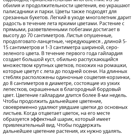
обилия и продолжительности цветения, ею украшают
палисадники и парки. Цветы также подходят для
срезанных букетов. Легкий в уходе многолетник дарит
радость в течение лета яркими цветами. Растение с
прямыми, разветвленными побегами достигает в
высоту до 70 сантиметров. Листья опушенные,
продолговато-ланцетные, чередующиеся , длиной 5-
15 сантиметров и 1-3 сантиметра шириной, серо-
зеленого цвета. В течение первого года гайлардия
создает большой куст, обильно распускающийся
множеством крупных цветков, похожих на ромашки,
которые цветут с лета до поздней осени. На длинных
стеблях расположены одиночные соцветия-корзинки,
до 8 сантиметров в диаметре, состоящие из узких
лепестков, окрашенных в благородный бордовый
цвет. Цветение гайлардии длится более 8-ми недель.
Чтобы продолжить дальнейшее цветение,
своевременно удаляют увядшие цветки до основных
листьев. Когда отцветает цветок, на его месте
образуется эффектный шарик, который имеет
привлекательный вид. Чтобы поддержать
дальнейшее цветение растения, их нужно удалять.