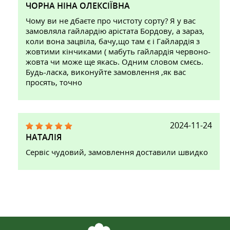
ЧОРНА НІНА ОЛЕКСІЇВНА
Чому ви не дбаєте про чистоту сорту? Я у вас
замовляла гайлардію арістата Бордову, а зараз,
коли вона зацвіла, бачу,що там є і Гайлардія з
жовтими кінчиками ( мабуть гайлардія червоно-
жовта чи може ще якась. Одним словом смєсь.
Будь-ласка, виконуйте замовлення ,як вас
просять, точно
2024-11-24
НАТАЛІЯ
Сервіс чудовий, замовлення доставили швидко