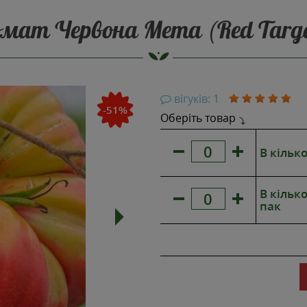
омат Червона Мета (Red Targe
НОВИНКА
вігуків: 1
-51%
Оберіть товар
В кілько
В кілько
пак