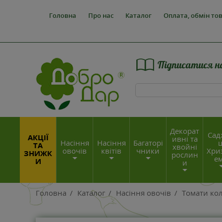
Головна
Про нас
Каталог
Оплата, обмін то
Підписатися н
Декорат
Сад
АКЦІЇ
ивні та
Насіння
Насіння
Багаторі
ц
ТА
хвойні
овочів
квітів
чники
Хри
ЗНИЖК
рослин
е
И
и
Головна
/
Каталог
/
Насіння овочів
/
Томати кол