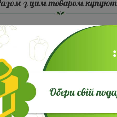
Разом з цим товаром купуют
Обери свій под