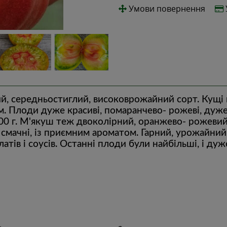
Умови повернення
ий, середньостиглий, високоврожайний сорт. Кущі
 м. Плоди дуже красиві, помаранчево- рожеві, дуже
00 г. М'якуш теж двоколірний, оранжево- рожевий,
е смачні, із приємним ароматом. Гарний, урожайний
ів і соусів. Останні плоди були найбільші, і дуже