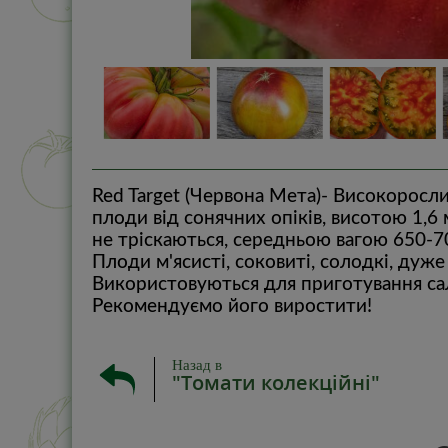
Red Target (Червона Мета)- Високоросл
плоди від сонячних опіків, висотою 1,6
не тріскаються, середньою вагою 650-7
Плоди м'ясисті, соковиті, солодкі, дуж
Використовуються для приготування салат
Рекомендуємо його виростити!
Назад в
"Томати колекційні"