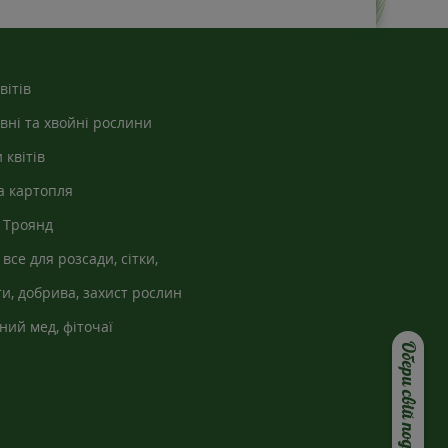
вітів
вні та хвойні рослини
 квітів
а картопля
 Троянд
 все для розсади, сітки,
кно
и, добрива, захист рослин
ний мед, фіточаї
Обери свій подарунок