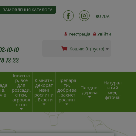
ЗАМОВЛЕННЯ КАТАЛОГУ
RU
UA
Реєстрація
Увійти
02-10-10
Кошик:
0
(пусто)
78-12-22
Інвента
р, все
Кімнатні
Препара
Натурал
ада
для
декорат
ти,
Плодові
ьний
ів,
розсади,
ивні
добрива
дерева
мед,
чів
сітки,
рослини
, захист
фіточаї
агровол
, Екзоти
рослин
окно