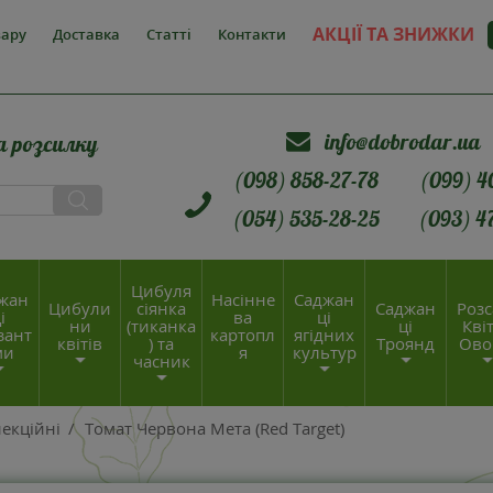
АКЦІЇ ТА ЗНИЖКИ
вару
Доставка
Статті
Контакти
info@dobrodar.ua
а розсилку
(098) 858-27-78
(099) 4
(054) 535-28-25
(093) 4
Цибуля
жан
Насінне
Саджан
Цибули
сіянка
Саджан
Розс
і
ва
ці
ни
(тиканка
ці
Квіт
зант
картопл
ягідних
квітів
) та
Троянд
Ово
ми
я
культур
часник
екційні
/
Томат Червона Мета (Red Target)