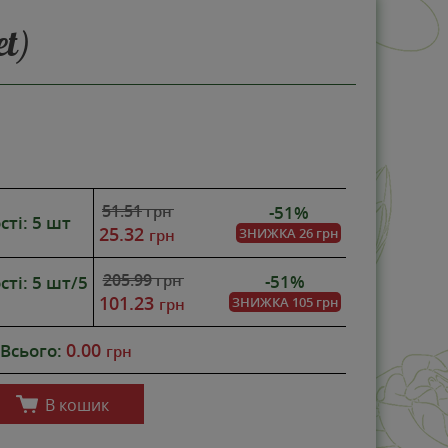
t)
НОВИНКА
-51%
51.51
-51%
грн
сті: 5 шт
25.32
ЗНИЖКА
26 грн
грн
205.99
-51%
грн
сті: 5 шт/5
101.23
ЗНИЖКА
105 грн
грн
0.00
Всього:
грн
В кошик