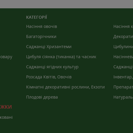
КАТЕГОРІЇ
Насіння овочів
Насіння к
Багаторічники
Декорати
Саджанці Хризантеми
Цибулини
товару
Цибуля сіянка (тиканка) та часник
Насіннев
Саджанці ягідних культур
Саджанці
Розсада Квітів, Овочів
Інвентар,
агроволо
Кімнатні декоративні рослини, Екзоти
Препарат
Плодові дерева
Натураль
НИЖКИ
ковані