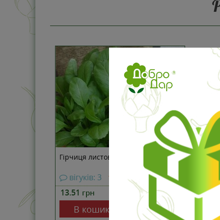
Гірчиця листова
вігуків: 3
13.51
2 г
грн
В пакеті:
В кошик