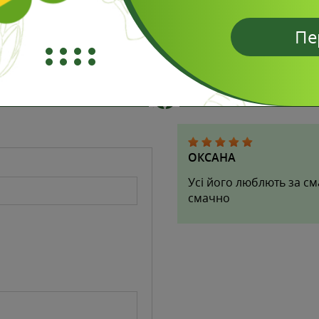
Пе
Відгуки
ОКСАНА
Усі його люблють за сма
смачно