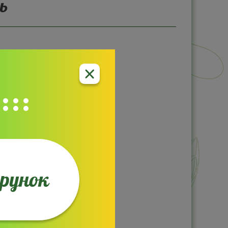
ь
арунок