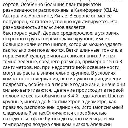
сортов. Особенно большие плантации этой
разновидности расположены в Калифорнии (США),
Австралии, Аргентине, Китае. В Европе он менее
популярен, хотя тоже успешно культивируется. Эта
разновидность апельсинов является
быстрорастущей. Дерево среднерослое, в условиях
открытого грунта нередко даже крупное, имеет
большое количество шипов, которые можно удалять
как только они появляются. Ветки длинные, тонкие, в
горшечной культуре иногда свисают вниз. Листья
темно-зеленые, среднего размера, примерно 15 на 8
сантиметров, но, при недостаточной освещенности,
могут вырастать значительно крупнее. В условиях
комнатного содержания, ветки нужно периодически
подрезать, особенно в первые годы жизни, иначе они
сильно вытягиваются. Цветение происходит в первой
половине весны, обычно на 3-4-й годы жизни. Цветки
крупные, иногда до 6 сантиметров в диаметре, как
правило, расположены одиночно, источают сильный
сладковатый запах.Отличаются способностью
находиться в фазе бутона до одного месяца, если
температура воздуха слишком низкая. Апельсин