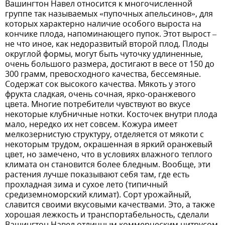
Вашингтон Навел относится к многочисленной
группе так называемых «пупочных апельсинов», для
которых характерно наличие особого выроста на
кончике плода, напоминающего пупок. Этот вырост –
не что иное, как недоразвитый второй плод. Плоды
округлой формы, могут быть чуточку удлиненные,
очень большого размера, достигают в весе от 150 до
300 грамм, превосходного качества, бессемяные.
Содержат сок высокого качества. Мякоть у этого
фрукта сладкая, очень сочная, ярко-оранжевого
цвета. Многие потребители чувствуют во вкусе
некоторые клубничные нотки. Косточек внутри плода
мало, нередко их нет совсем. Кожура имеет
мелкозернистую структуру, отделяется от мякоти с
некоторым трудом, окрашенная в яркий оранжевый
цвет, но замечено, что в условиях влажного теплого
климата он становится более бледным. Вообще, эти
растения лучше показывают себя там, где есть
прохладная зима и сухое лето (типичный
средиземноморский климат). Сорт урожайный,
славится своими вкусовыми качествами. Это, а также
хорошая лежкость и транспортабельность, сделали
Вашингтон Навел отличным коммерческим цитрусом.