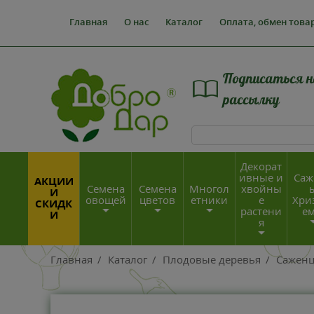
Главная
О нас
Каталог
Оплата, обмен това
Подписаться н
рассылку
Декорат
ивные и
Саж
АКЦИИ
Семена
Семена
Многол
хвойны
И
овощей
цветов
етники
е
Хри
СКИДК
растени
е
И
я
Главная
/
Каталог
/
Плодовые деревья
/
Сажен