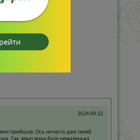
рейти
2024-09-22
ені прийшов. Ось нечасто даю такий
арна. Так, явно вона буде немаленька