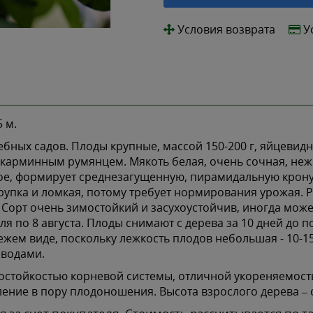
Условия возврата
У
 м.
бных садов. Плоды крупные, массой 150-200 г, яйцевидн
рминным румянцем. Мякоть белая, очень сочная, нежна
ое, формирует среднезагущенную, пирамидальную крону,
рупка и ломкая, потому требует нормирования урожая. 
. Сорт очень зимостойкий и засухоустойчив, иногда мож
ля по 8 августа. Плоды снимают с дерева за 10 дней до 
ежем виде, поскольку лежкость плодов небольшая - 10-1
оводами.
остойкостью корневой системы, отличной укореняемост
ление в пору плодоношения. Высота взрослого дерева – о