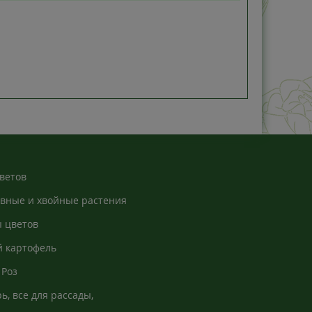
2025-10-21
 Дуже зраділа, коли знайшла його у
нець прийшов здоровенький із гарною
адсилання супер швидке, упаковка
ветов
2025-11-28
вные и хвойные растения
ання. Саджанці прийшли добре упаковані.
 цветов
 вигляд суто особиста думка). Замовляю не
 картофель
ний.
Роз
ь, все для рассады,
кно