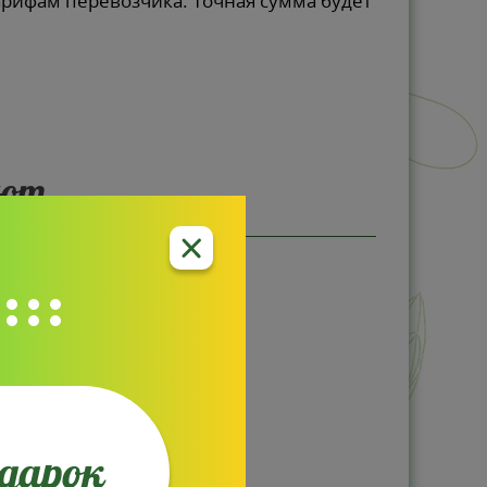
арифам перевозчика. Точная сумма будет
ают
одарок