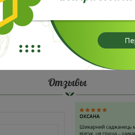
Пе
Отзывы
ОКСАНА
Шикарний саджанець м
відгук, ця груша – шик