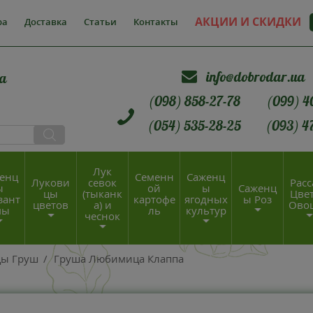
АКЦИИ И СКИДКИ
ра
Доставка
Статьи
Контакты
info@dobrodar.ua
а
(098) 858-27-78
(099) 4
(054) 535-28-25
(093) 4
Лук
енц
Семенн
Саженц
Лукови
севок
Расс
ы
ой
ы
Саженц
цы
(тыканк
Цвет
зант
картофе
ягодных
ы Роз
цветов
а) и
Ово
мы
ль
культур
чеснок
цы Груш
/
Груша Любимица Клаппа