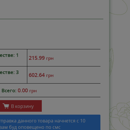
ПРЕДПРОДА
-0%
естве: 1
215.99
грн
естве: 3
602.64
грн
0.00
Всего:
грн
В корзину
правка данного товара начнется с 10
 вам буд оповещено по смс