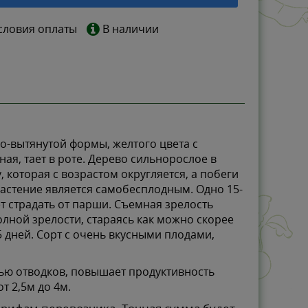
словия оплаты
В наличии
о-вытянутой формы, желтого цвета с
я, тает в роте. Дерево сильнорослое в
 которая с возрастом округляется, а побеги
Растение является самобесплодным. Одно 15-
ет страдать от парши. Съемная зрелость
полной зрелости, стараясь как можно скорее
5 дней. Сорт с очень вкусными плодами,
ью отводков, повышает продуктивность
т 2,5м до 4м.