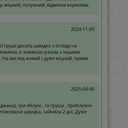
ць міцний, потужний, відмінна коренева.
2024-11-09
ї груші досить швидко з огляду на
амовляла зі знижкою разом з іншими
 На вигляд живий і дуже міцний, пряме
2025-04-06
жанці, три яблуні , та груша , приблизно
 упаковкою швидка, зайняла 2 дні. Дуже