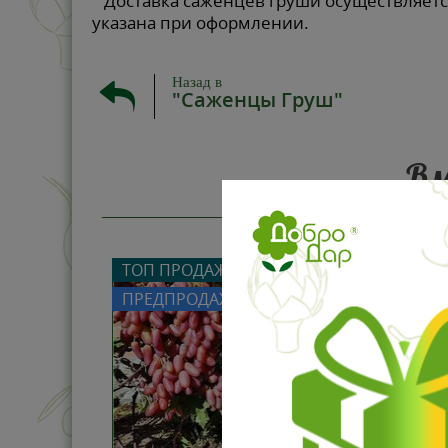
Доставка саженцев груши осуществляется
указана при оформлении.
Назад в
"Саженцы Груш"
Вм
ТОП ПРОДАЖ
ПРЕДПРОДАЖА