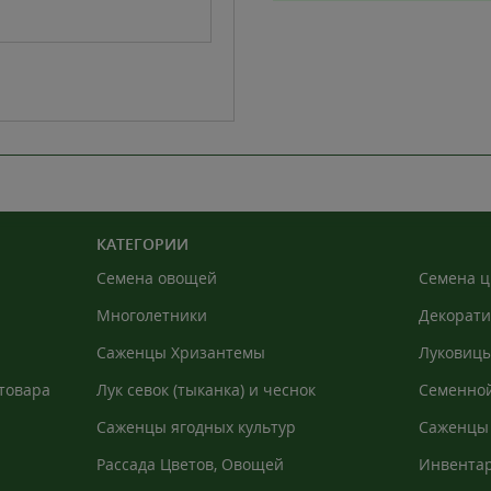
ЛЮБА
Давно шукала цей сорт!
цьому магазині. Саджа
кореневою системою. Н
надійна.
КАТЕГОРИИ
Семена овощей
Семена ц
ВЛАД
Многолетники
Декорати
Дуже гарне обслуговув
Саженцы Хризантемы
Луковицы
Дуже гарної якості (на
товара
Лук севок (тыканка) и чеснок
Семенной
вперше, дуже задоволе
Саженцы ягодных культур
Саженцы 
Рассада Цветов, Овощей
Инвентар
агроволо