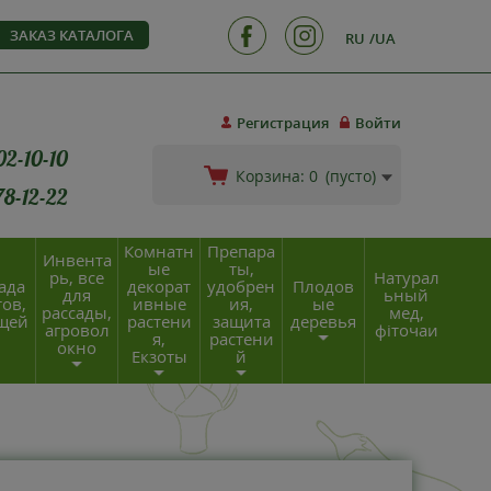
ЗАКАЗ КАТАЛОГА
RU
UA
Регистрация
Войти
02-10-10
Корзина:
0
(пусто)
78-12-22
Комнатн
Препара
Инвента
ые
ты,
рь, все
Натурал
ада
декорат
удобрен
Плодов
для
ьный
ов,
ивные
ия,
ые
рассады,
мед,
щей
растени
защита
деревья
агровол
фіточаи
я,
растени
окно
Екзоты
й