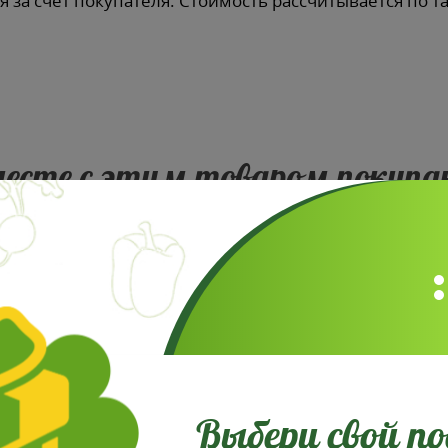
 за счет покупателя. Стоимость рассчитывается по т
есте с этим товаром покуп
Выбери свой п