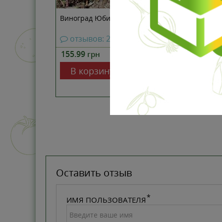
Виноград Юбилей Новочеркасска
отзывов: 2
155.99
1 шт
грн
В количестве:
В корзину
Оставить отзыв
ИМЯ ПОЛЬЗОВАТЕЛЯ