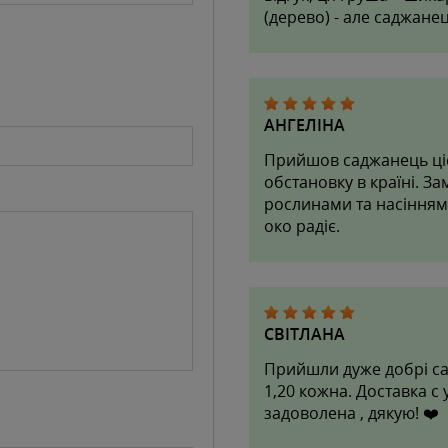
(дерево) - але саджане
АНГЕЛІНА
Прийшов саджанець ціє
обстановку в країні. З
рослинами та насінням.
око радіє.
СВІТЛАНА
Прийшли дуже добрі сад
1,20 кожна. Доставка с
задоволена , дякую! ❤️