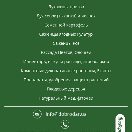
Луковицы цветов
2022-08-29
Лук севок (тыканка) и чеснок
ОСТРА
Семенной картофель
Отримала набір овочів. Насіння одразу на весь
Саженцы ягодных культур
город +квіти. Дуже зручно. Замовлення
прийшло швидко. Дякую.
Саженцы Роз
Рассада Цветов, Овощей
Инвентарь, все для рассады, агроволокно
2022-11-21
Комнатные декоративные растения, Екзоты
ІВАШИНА ЛЮДМИЛА
Препараты, удобрения, защита растений
Дякую
Плодовые деревья
Натуральный мед, фіточаи
2024-11-15
ЄВГЕНІЯ
info@dobrodar.ua
Якість насіння просто вражає! З усіх замовлених
сортів зійшло майже 100%. Дуже вдячна!