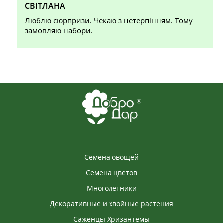
СВІТЛАНА
Люблю сюрпризи. Чекаю з нетерпінням. Тому
замовляю набори.
2021-03-19
ЛАРИСА
Спасибо, всё пришло) Надеюсь, урожай
получится))
2021-04-12
Семена овощей
ИРИНА
Семена цветов
В магазине впервые заказала семена овощей.
Собираю хороший урожай! Качество устроило,
Многолетники
сорта не подменили. Магазин заинтересовал
Декоративные и хвойные растения
богатым выбором. Буду здесь заказывать.
Саженцы Хризантемы