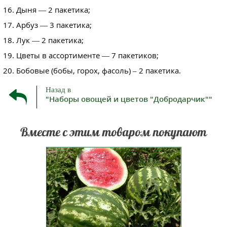
Дыня — 2 пакетика;
Арбуз — 3 пакетика;
Лук — 2 пакетика;
Цветы в ассортименте — 7 пакетиков;
Бобовые (бобы, горох, фасоль) – 2 пакетика.
Назад в
"Наборы овощей и цветов "Добродарчик""
Вместе с этим товаром покупают
Среднеспелый сорт арбузов. От
всходов до созревания проходит
85-95 дней. Данный сорт можно
выращивать в открытом грунте и
под пленкой. Плоды
шарообразной формы, среднего
размера, 4-7 килограммов,
имеют светло-зелёную окраску с
рва...