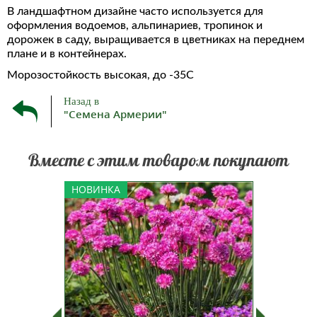
В ландшафтном дизайне часто используется для
оформления водоемов, альпинариев, тропинок и
дорожек в саду, выращивается в цветниках на переднем
плане и в контейнерах.
Морозостойкость высокая, до -35С
Назад в
"Семена Армерии"
Вместе с этим товаром покупают
верест —
Многолетнее травянистое
Ль
НОВИНКА
ТОП ПР
етнее
растение высотой 15-20 см.
(Антирр
деально
Наиболее ранняя, обильно
F1 ро
х горок и
цветущая и однородная серия по
гибри
та 15-20
сравнению с традиционными
крупноц
рмируют
сортами. Куст образует плотную
антирр
 цвета,
розетку узких листьев с
срез
-...
прямостоячими цветоносами,
дости
увенчанными...