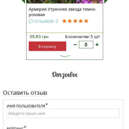
ерест
Армерия Утренняя звезда темно-
Львиный
розовая
F1 розо
отзывов: 2
отзы
5 шт
39.83
5 шт
33.96
кете:
грн
В количестве:
гр
В корзину
В ко
Отзывы
Оставить отзыв
ИМЯ ПОЛЬЗОВАТЕЛЯ
РЕЙТИНГ