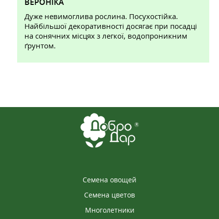
ВЕРОНІКА
Дуже невимоглива рослина. Посухостійка.
Найбільшої декоративності досягає при посадці
на сонячних місцях з легкої, водопроникним
ґрунтом.
Семена овощей
Семена цветов
Многолетники