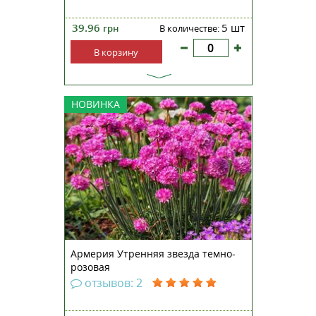
39.96
5 шт
грн
В количестве:
В корзину
Многолетнее травянистое
НОВИНКА
растение высотой 15-20 см.
Наиболее ранняя, обильно
цветущая и однородная серия по
сравнению с традиционными
сортами. Куст образует плотную
розетку узких листьев с
прямостоячими цветоносами,
увенчанными...
Армерия Утренняя звезда темно-
розовая
отзывов: 2