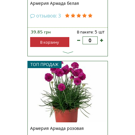
Армерия Армада белая
отзывов: 3
39.85
5 шт
грн
В пакете:
В корзину
Многолетнее травянистое
ТОП ПРОДАЖ
растение высотой 15-20 см.
Наиболее ранняя, обильно
цветущая и однородная серия по
сравнению с традиционными
сортами. Куст образует плотную
розетку узких листьев с
прямостоячими цветоносами,
увенчанными...
Армерия Армада розовая