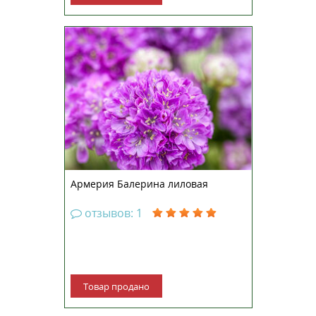
Многолетнее травянистое
растение высотой 15-20 см.
Наиболее ранняя, обильно
цветущая и однородная серия по
сравнению с традиционными
сортами. Куст образует плотную
розетку узких листьев с
прямостоячими цветоносами,
увенчанными...
Армерия Балерина лиловая
отзывов: 1
Товар продано