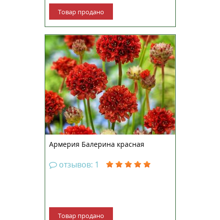
Товар продано
Многолетнее травянистое
растение высотой 15-20 см.
Наиболее ранняя, обильно
цветущая и однородная серия по
сравнению с традиционными
сортами. Куст образует плотную
розетку узких листьев с
прямостоячими цветоносами,
увенчанными...
Армерия Балерина красная
отзывов: 1
Товар продано