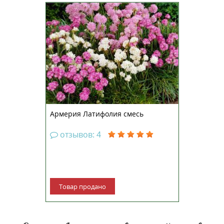
Армерия Латифолия смесь –
морозостойкий зимующий
многолетник. Куст компактный,
высотой до 12-18 сантиметров.
Соцветия до 4-5 сантиметров в
диаметре, различной окраски.
Зацветает в мае и цветёт на
протяжении месяца. Хорошо
рас...
Армерия Латифолия смесь
отзывов: 4
Товар продано