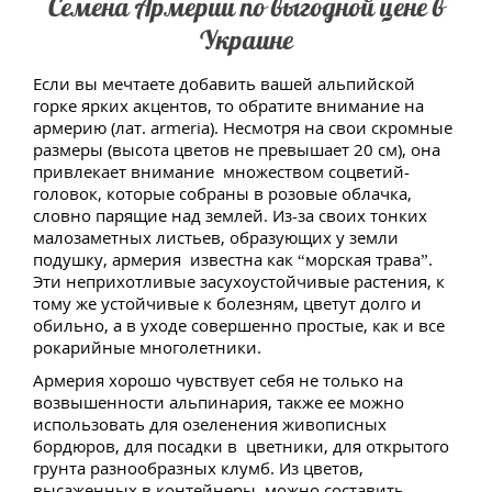
Семена Армерии по выгодной цене в
Украине
Если вы мечтаете добавить вашей альпийской
горке ярких акцентов, то обратите внимание на
армерию (лат. armeria). Несмотря на свои скромные
размеры (высота цветов не превышает 20 см), она
привлекает внимание множеством соцветий-
головок, которые собраны в розовые облачка,
словно парящие над землей. Из-за своих тонких
малозаметных листьев, образующих у земли
подушку, армерия известна как “морская трава”.
Эти неприхотливые засухоустойчивые растения, к
тому же устойчивые к болезням, цветут долго и
обильно, а в уходе совершенно простые, как и все
рокарийные многолетники.
Армерия хорошо чувствует себя не только на
возвышенности альпинария, также ее можно
использовать для озеленения живописных
бордюров, для посадки в цветники, для открытого
грунта разнообразных клумб. Из цветов,
высаженных в контейнеры, можно составить