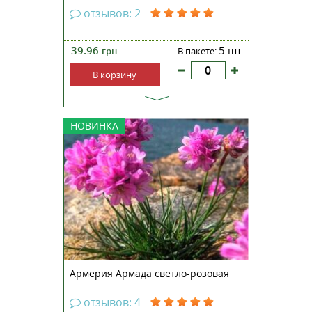
отзывов: 2
39.96
5 шт
грн
В пакете:
В корзину
Многолетнее травянистое
НОВИНКА
растение высотой 15-20 см.
Наиболее ранняя, обильно
цветущая и однородная серия по
сравнению с традиционными
сортами. Куст образует плотную
розетку узких листьев с
прямостоячими цветоносами,
увенчанными...
Армерия Армада светло-розовая
отзывов: 4