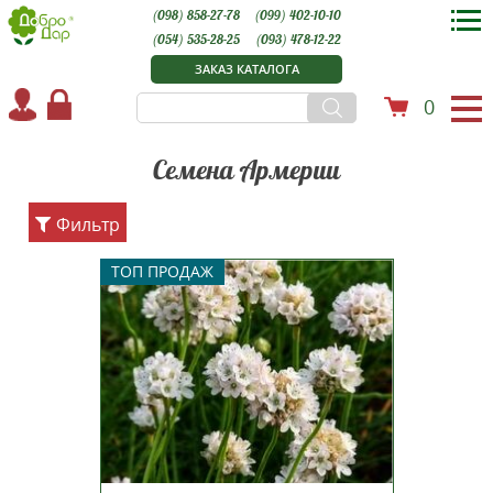
(098) 858-27-78
(099) 402-10-10
(054) 535-28-25
(093) 478-12-22
ЗАКАЗ КАТАЛОГА
0
Семена Армерии
Фильтр
Многолетнее травянистое
ТОП ПРОДАЖ
растение высотой 15-20 см.
Наиболее ранняя, обильно
цветущая и однородная серия по
сравнению с традиционными
сортами. Куст образует плотную
розетку узких листьев с
прямостоячими цветоносами,
увенчанными...