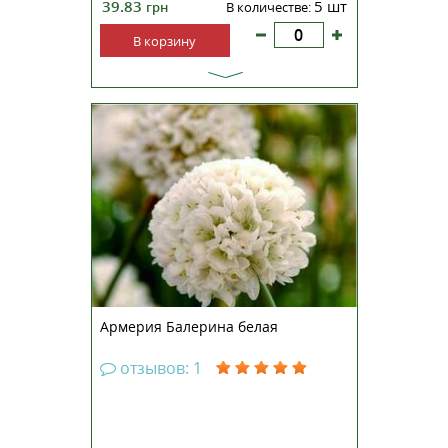
39.83
5 шт
грн
В количестве:
В корзину
Многолетнее травянистое
растение высотой 15-20 см.
Наиболее ранняя, обильно
цветущая и однородная серия по
сравнению с традиционными
сортами. Куст образует плотную
розетку узких листьев с
прямостоячими цветоносами,
увенчанными...
Армерия Балерина белая
отзывов: 1