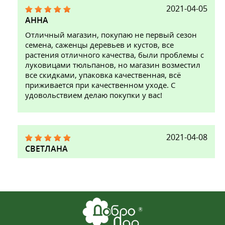
2021-04-05
АННА
Отличный магазин, покупаю не первый сезон
семена, саженцы деревьев и кустов, все
растения отличного качества, были проблемы с
луковицами тюльпанов, но магазин возместил
все скидками, упаковка качественная, всё
приживается при качественном уходе. С
удовольствием делаю покупки у вас!
2021-04-08
СВЕТЛАНА
Третий год подряд осенью заказываю в
магазине цветы. Все мне здесь нравится.
Качество товаров хорошее, удобно заказывать.
Очень интересуют новинки, всегда есть что
выбрать. Актуальный и честный магазин.
Продолжать буду с удовольствием.