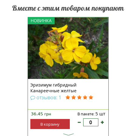
Вместе с этим товаром покупают
Эризимум (желтушник)
НОВИНКА
Канарский желтый —
травянистое однолетнее
растение с изящными
прямостоячими стеблями. В
зрелом возрасте вырастает
примерно 20-30 см в высоту. Его
относительно тонкая текстура
отличает его от других садов...
Эризимум гибридный
Канареечные желтые
отзывов: 1
36.45
5 шт
грн
В пакете:
В корзину