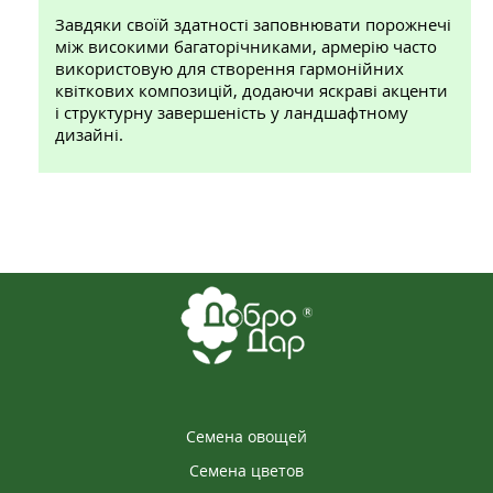
Завдяки своїй здатності заповнювати порожнечі
між високими багаторічниками, армерію часто
використовую для створення гармонійних
квіткових композицій, додаючи яскраві акценти
і структурну завершеність у ландшафтному
дизайні.
Семена овощей
Семена цветов