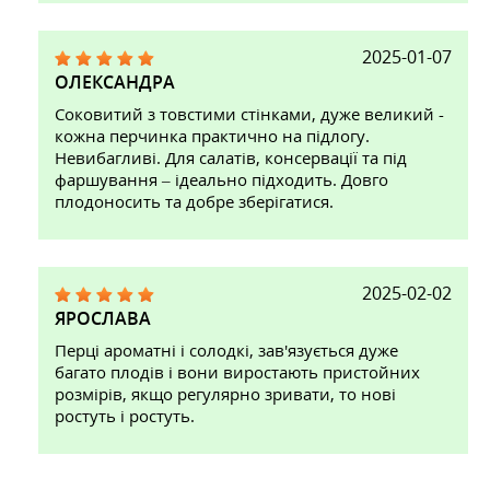
2025-01-07
ОЛЕКСАНДРА
Соковитий з товстими стінками, дуже великий -
кожна перчинка практично на підлогу.
Невибагливі. Для салатів, консервації та під
фаршування – ідеально підходить. Довго
плодоносить та добре зберігатися.
2025-02-02
ЯРОСЛАВА
Перці ароматні і солодкі, зав'язується дуже
багато плодів і вони виростають пристойних
розмірів, якщо регулярно зривати, то нові
ростуть і ростуть.