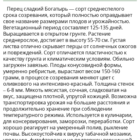
Перец сладкий Богатырь — сорт среднеспелого
срока созревания, который полностью оправдывает
свое название размерами плодов и урожайностью.
Вегетационный период составляет 125-135 дней.
Выращивается в открытом грунте. Растение
среднерослое, достигает в высоту 55-70 см. Густая
листва отлично скрывает перцы от солнечных ожогов
и повреждений. Сорт отличается пластичностью к
качеству грунта и климатическим условиям. Обильно
загружен завязью. Плоды конусовидной формы,
умеренно ребристые, вырастают весом 150-160
грамм, в процессе созревания меняют цвет с
оливкового на интенсивно-красный. Толщина стенок
– 6-8 мм. Мякоть мясистая, сочная, сладковатая на
вкус, защищена плотной, упругой кожицей. Возможна
транспортировка урожая на большие расстояния и
продолжительно хранение при соблюдении
температурного режима. Используется в кулинарии,
для консервирования, заморозки, переработки. Сорт
хорошо реагирует на умеренный полив, рыхление
почвы. Высокоустойчив к вирусу табачной мозаики,