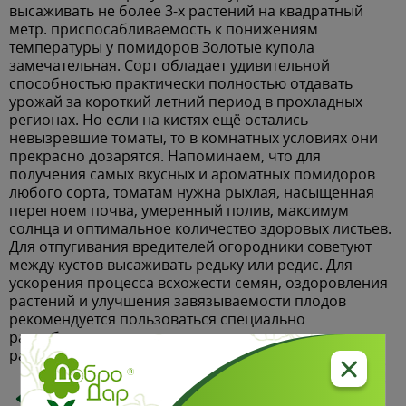
высаживать не более 3-х растений на квадратный
метр. приспосабливаемость к понижениям
температуры у помидоров Золотые купола
замечательная. Сорт обладает удивительной
способностью практически полностью отдавать
урожай за короткий летний период в прохладных
регионах. Но если на кистях ещё остались
невызревшие томаты, то в комнатных условиях они
прекрасно дозарятся. Напоминаем, что для
получения самых вкусных и ароматных помидоров
любого сорта, томатам нужна рыхлая, насыщенная
перегноем почва, умеренный полив, максимум
солнца и оптимальное количество здоровых листьев.
Для отпугивания вредителей огородники советуют
между кустов высаживать редьку или редис. Для
ускорения процесса всхожести семян, оздоровления
растений и улучшения завязываемости плодов
рекомендуется пользоваться специально
разработанными стимуляторами роста и развития
растений.
Назад в