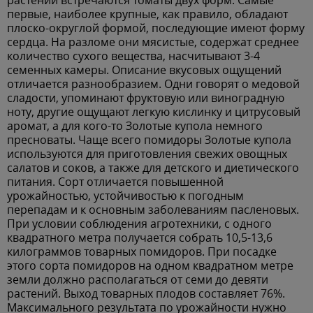
растении встречаются томаты двух форм. Самые
первые, наиболее крупные, как правило, обладают
плоско-округлой формой, последующие имеют форму
сердца. На разломе они мясистые, содержат среднее
количество сухого вещества, насчитывают 3-4
семенных камеры. Описание вкусовых ощущений
отличается разнообразием. Одни говорят о медовой
сладости, упоминают фруктовую или виноградную
ноту, другие ощущают легкую кислинку и цитрусовый
аромат, а для кого-то Золотые купола немного
пресноваты. Чаще всего помидоры Золотые купола
используются для приготовления свежих овощных
салатов и соков, а также для детского и диетического
питания. Сорт отличается повышенной
урожайностью, устойчивостью к погодным
перепадам и к основным заболеваниям пасленовых.
При условии соблюдения агротехники, с одного
квадратного метра получается собрать 10,5-13,6
килограммов товарных помидоров. При посадке
этого сорта помидоров на одном квадратном метре
земли должно располагаться от семи до девяти
растений. Выход товарных плодов составляет 76%.
Максимального результата по урожайности нужно