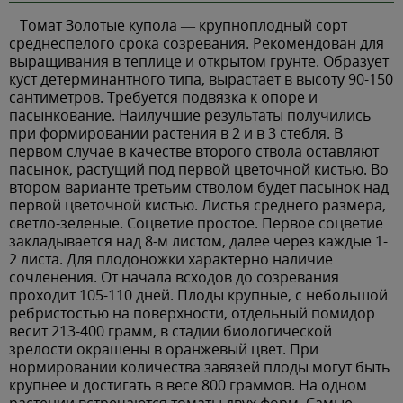
Томат Золотые купола — крупноплодный сорт
среднеспелого срока созревания. Рекомендован для
выращивания в теплице и открытом грунте. Образует
куст детерминантного типа, вырастает в высоту 90-150
сантиметров. Требуется подвязка к опоре и
пасынкование. Наилучшие результаты получились
при формировании растения в 2 и в 3 стебля. В
первом случае в качестве второго ствола оставляют
пасынок, растущий под первой цветочной кистью. Во
втором варианте третьим стволом будет пасынок над
первой цветочной кистью. Листья среднего размера,
светло-зеленые. Соцветие простое. Первое соцветие
закладывается над 8-м листом, далее через каждые 1-
2 листа. Для плодоножки характерно наличие
сочленения. От начала всходов до созревания
проходит 105-110 дней. Плоды крупные, с небольшой
ребристостью на поверхности, отдельный помидор
весит 213-400 грамм, в стадии биологической
зрелости окрашены в оранжевый цвет. При
нормировании количества завязей плоды могут быть
крупнее и достигать в весе 800 граммов. На одном