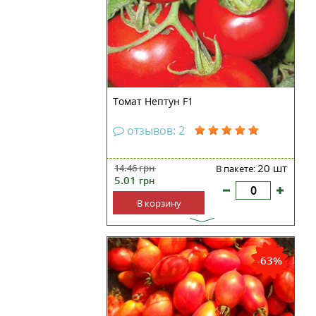
Томат Нептун F1
отзывов: 2
20 шт
14.46
грн
В пакете:
5.01
грн
В корзину
Ранний сорт, куст высотой 70 см,
плод-красная слива с носиком
-63%
массой 70 г. Хороший
урожайный сорт.