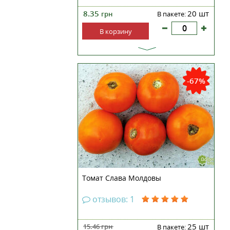
8.35
20 шт
грн
В пакете:
В корзину
Томат Слава Молдавии –
детерминантный сорт
-67%
ультрараннего срока
созревания. Плоды красивые,
шаровидные, достигают в массе
до 80 грамм, в стадии зрелости
окрашены в интенсивный
оранжевый цвет. Мякоть
оранжевая с розовым оттенк...
Томат Слава Молдовы
отзывов: 1
25 шт
15.46
грн
В пакете: