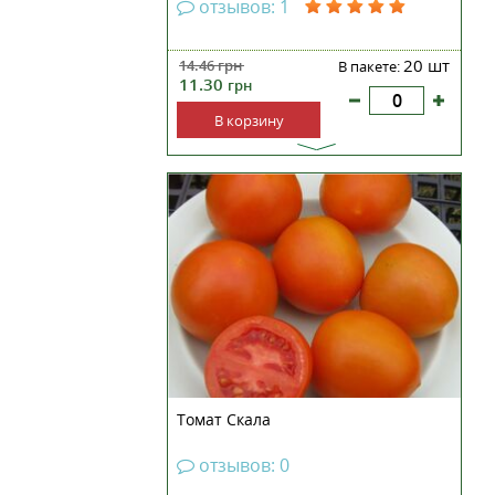
отзывов: 1
20 шт
14.46
грн
В пакете:
11.30
грн
В корзину
Томат Скала – сорт очень
позднего срока созревания.
Выращивать можно как в
теплице, так и в открытом грунте.
Куст раскидистый, вырастает в
высоту до 50 сантиметров.
Желательно подвязывать.
Томаты округлой формы,
выровненные,...
Томат Скала
отзывов: 0