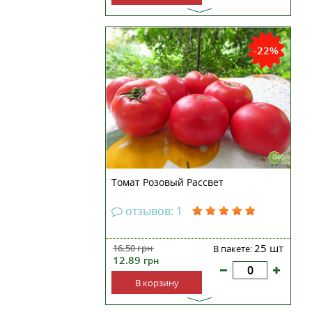
Томат Розовый рассвет – сорт
среднераннего срока
-22%
созревания. Удобен для
выращивания в открытом грунте
и в пленочных теплицах, не
требует особого ухода, но все же
рекомендуется растения
подвязывать и пасынковать,
тогда плодон...
Томат Розовый Рассвет
отзывов: 1
25 шт
16.50
грн
В пакете:
12.89
грн
В корзину