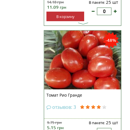
25 шт
14.18
грн
В пакете:
11.09
грн
В корзину
Ранний, высокоурожайный сорт,
предназначен для
-48%
промышленного выращивания.
Растение мощное, высотой 50-60
см. Плоды похожи на сливки,
однако очень прочные, красного
цвета, массой до 150 гр. Сорт
выделяется тем, что сохраняет
отличн...
Томат Рио Гранде
отзывов: 3
25 шт
9.75
грн
В пакете:
5.15
грн