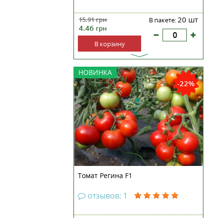
20 шт
15.91
грн
В пакете:
4.46
грн
В корзину
Раннеспелый гибрид
НОВИНКА
зарубежной селекции. Для
-22%
выращивания в пленочных
теплицах и открытом грунте. Куст
детерминантного типа,
компактный, выростает в высоту
50 сантиметров. Плоды экстра-
качества: плотные, однородные,
правильной округ...
Томат Регина F1
отзывов: 1