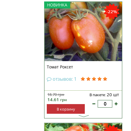
Томат Роксет – сорт
НОВИНКА
среднераннего срока
-22%
созревания. Предназначен для
выращивания в открытом грунте
и под пленочными укрытиями в
ЛПХ. Созревает через 120-125
дней после посева. Растение
детерминантное. Плоды
яйцевидной формы,...
Томат Роксет
отзывов: 1
20 шт
18.70
грн
В пакете:
14.61
грн
В корзину
Раннеспелый, имеет наибольшее