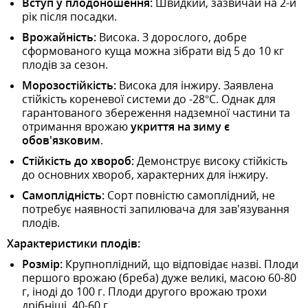
Вступ у плодоношення:
Швидкий, зазвичай на 2-й
рік після посадки.
Врожайність:
Висока. З дорослого, добре
сформованого куща можна зібрати від 5 до 10 кг
плодів за сезон.
Морозостійкість:
Висока для інжиру. Заявлена
стійкість кореневої системи до -28°C. Однак для
гарантованого збереження надземної частини та
отримання врожаю
укриття на зиму є
обов'язковим
.
Стійкість до хвороб:
Демонструє високу стійкість
до основних хвороб, характерних для інжиру.
Самоплідність:
Сорт повністю самоплідний, не
потребує наявності запилювача для зав'язування
плодів.
Характеристики плодів:
Розмір:
Крупноплідний, що відповідає назві. Плоди
першого врожаю (бреба) дуже великі, масою 60-80
г, іноді до 100 г. Плоди другого врожаю трохи
дрібніші, 40-60 г.