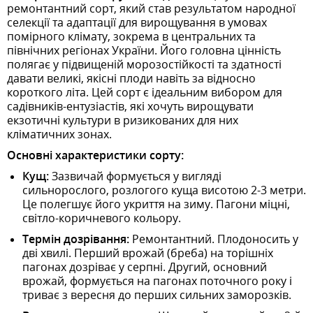
ремонтантний сорт, який став результатом народної
селекції та адаптації для вирощування в умовах
помірного клімату, зокрема в центральних та
північних регіонах України. Його головна цінність
полягає у підвищеній морозостійкості та здатності
давати великі, якісні плоди навіть за відносно
короткого літа. Цей сорт є ідеальним вибором для
садівників-ентузіастів, які хочуть вирощувати
екзотичні культури в ризикованих для них
кліматичних зонах.
Основні характеристики сорту:
Кущ:
Зазвичай формується у вигляді
сильнорослого, розлогого куща висотою 2-3 метри.
Це полегшує його укриття на зиму. Пагони міцні,
світло-коричневого кольору.
Термін дозрівання:
Ремонтантний. Плодоносить у
дві хвилі. Перший врожай (бреба) на торішніх
пагонах дозріває у серпні. Другий, основний
врожай, формується на пагонах поточного року і
триває з вересня до перших сильних заморозків.