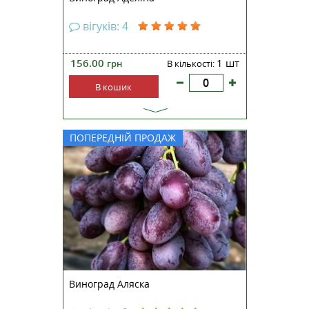
вігуків: 4
156.00
1 шт
грн
В кількості:
В кошик
Виноград Аляска — це
ПОПЕРЕДНІЙ ПРОДАЖ
універсальний сорт, назва якого
якнайкраще характеризує його
головну і найціннішу якість —
надзвичайну морозостійкість. Це
складний міжвидовий гібрид
американської селекції,
створений спеціально дл...
Виноград Аляска