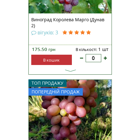
Виноград Королева Марго (Дунав
2)
вігуків: 3
175.50
1 шт
грн
В кількості:
В кошик
Виноград Зоряна мускат —
ТОП ПРОДАЖУ
гібридна форма столового
ПОПЕРЕДНІЙ ПРОДАЖ
винограду раннього або ранньо-
середнього терміну дозрівання.
Було виведено селекціонером-
аматором Гречка М.О. Селекція
отримана в результаті
схрещування сорту Гурман із
сорто...