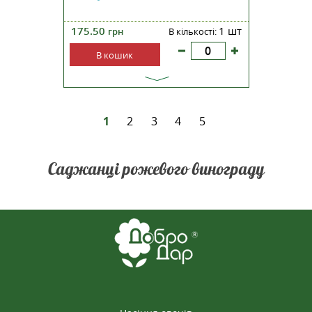
175.50
1 шт
грн
В кількості:
В кошик
1
2
3
4
5
Саджанці рожевого винограду