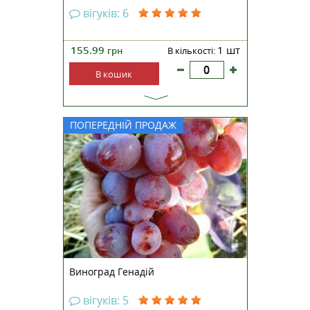
вігуків: 6
155.99
1 шт
грн
В кількості:
В кошик
Виноград Геннадій — нова
ПОПЕРЕДНІЙ ПРОДАЖ
гібридна форма столового
винограду дуже раннього
терміну дозрівання (105-115 днів).
Була отримана селекціонером-
аматором Писанком О.М. Кущі
сильнорослі. Лоза визріває
добре. Грона великі, дуже
ошатні...
Виноград Генадій
вігуків: 5