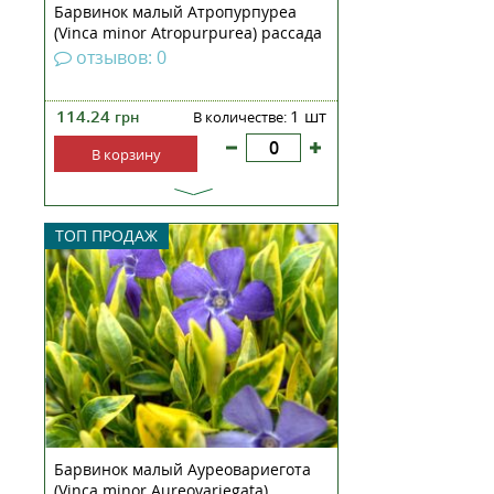
Барвинок малый Атропурпуреа
(Vinca minor Atropurpurea) рассада
отзывов: 0
114.24
1 шт
грн
В количестве:
В корзину
Барвинок малый Ауреовариегота
ТОП ПРОДАЖ
— широко распространонный
многолетний вечнозеленый
полукустарник из семейства
Кутровые. На одном месте растет
до 4-6 лет, образуя плотный
почвенный покров, остающийся
декоративным постоянно &mda...
Барвинок малый Ауреовариегота
(Vinca minor Aureovariegata)