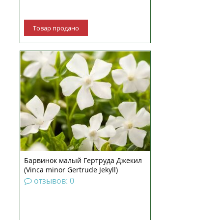
Товар продано
Барвинок рассада. Очень
красивый вечнозеленый сорт.
Цветки белые, блестящие, цветет
с апреля по сентябрь. Листья
тёмно-зелёные. Побеги
отрастают в год 30-80 cм,
стелятся и укореняются -
покрывают плотно землю. Лучше
растёт в пол...
Барвинок малый Гертруда Джекил
(Vinca minor Gertrude Jekyll)
рассада
отзывов: 0