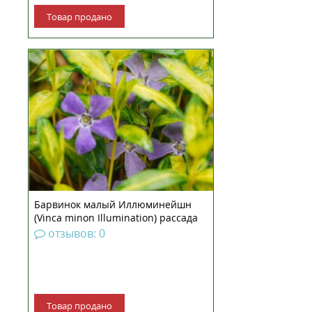
Товар продано
Барвинок рассада Барвинок
малый Иллюминейшн — широко
распространонный многолетний
вечнозеленый полукустарник из
семейства Кутровые. На одном
месте растет до 4-6 лет, образуя
плотный почвенный покров,
остающийся декоративны...
Барвинок малый Иллюминейшн
(Vinca minon Illumination) рассада
отзывов: 0
Товар продано