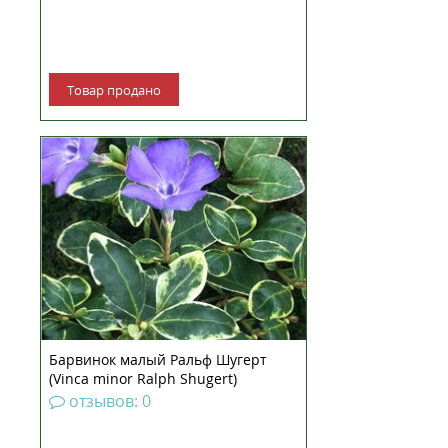
Товар продано
Барвинок рассада Прекрасный
вечнозеленый сорт с цветами
голубого оттенка, цветет с
апреля по сентябрь. Листья
тёмно-зелёные с белой каймой.
Побеги отрастают в год 30-80 cм,
стелятся и укореняются -
покрывают плотно землю.
Хорошо...
Барвинок малый Ральф Шугерт
(Vinca minor Ralph Shugert)
рассада
отзывов: 0