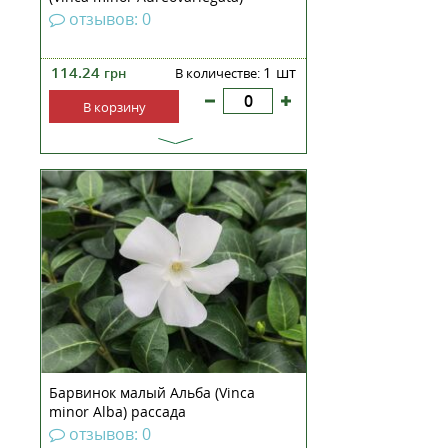
рассада
отзывов: 0
114.24
1 шт
грн
В количестве:
В корзину
Барвинок рассада Невысокое
вечнозеленое декоративное
растение с белыми цветками.
Период цветения с апреля по
сентябрь. Листья тёмно-зелёные.
Побеги отрастают в год 30-80 cм,
стелятся и укореняются -
покрывают плотно землю.
Лучше...
Барвинок малый Альба (Vinca
minor Alba) рассада
отзывов: 0