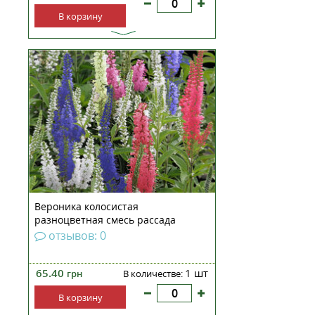
В корзину
Вероника колосиста 'Sightseeing'
(Veronica spicata 'Sightseeing')
&Nbsp;Вероника колосиста
'Sightseeing' - это великолепный
сорт многолетнего растения,
характеризующийся ярким и
длительным цветением. Этот
сорт представляет со...
Вероника колосистая
разноцветная смесь рассада
отзывов: 0
65.40
1 шт
грн
В количестве:
В корзину