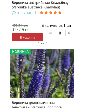
Вероника австрийская Кнальблау
(Veronika austriaca Knallblau)
рассада
отзывов: 1
1 шт
158.54
грн
В количестве:
144.19
грн
В корзину
Вероника длиннолистная
НОВИНКА
Блауризен — многолетнее
корневищное, травянистое
растение высотой до 50-60 см. В
период с начала июля по август
вероника длиннолистная
обильно цветет. Цветки мелкие,
многочисленные, синие с
фиолетовым...
Вероника длиннолистная
Блауризен (Veronica longiflora