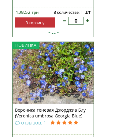
138.52
1 шт
грн
В количестве:
В корзину
Вероника теневая Джорджиа Блу
НОВИНКА
— полуампельный многолетник,
состоящий из многочисленных
стеблей и корней, густо
переплетенных в виде
мочковатой дернины. Высота
растения достигает 10-15 см. Его
округлые, крупнозубчатые
листья...
Вероника теневая Джорджиа Блу
(Veronica umbrosa Georgia Blue)
рассада
отзывов: 1