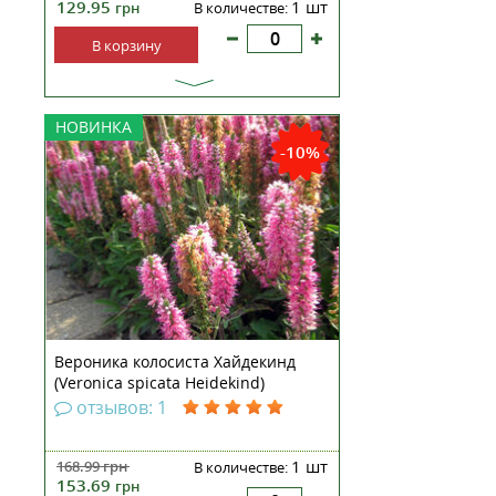
129.95
1 шт
грн
В количестве:
В корзину
Вероника колосковая Хайдекинд
НОВИНКА
— водопады цветов на вашем
-10%
участке! Имеет низкий рост. Но
это обстоятельство только
усиливает ее декоративные
качества. Культура долго и буйно
цветет синими «свечками» на
фоне структ...
Вероника колосиста Хайдекинд
(Veronica spicata Heidekind)
рассада
отзывов: 1
1 шт
168.99
грн
В количестве:
153.69
грн