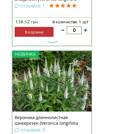
Blauriesin) рассада
отзывов: 1
138.52
1 шт
грн
В количестве:
В корзину
Вероника длиннолистная
НОВИНКА
Шнееризин — многолетнее
корневищное, травянистое
растение высотой до 50-60 см. В
период с начала июля по август
вероника длиннолистная
обильно цветет. Цветки мелкие,
многочисленные, белые с
выступающим...
Вероника длиннолистная
Шнеерезен (Veronica longifolia
Schneeriesin)
отзывов: 0