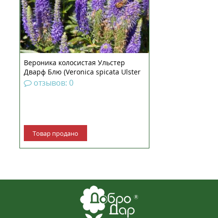
декоративные качества. Культура
долго и буйно цветет синими
«свечками» на фон...
Вероника колосистая Ульстер
Дварф Блю (Veronica spicata Ulster
Dwarf Blue) рассада
отзывов: 0
Товар продано