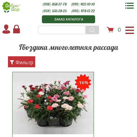
(098) 858-27-78
(099) 402-10-10
(054) 535-28-25
(093) 478-12-22
ЗАКАЗ КАТАЛОГА
0
Гвоздика многолетняя рассада
Фильтр
Растение уже цветущее и
полностью готовое к
-16%
высаживанию в открытый грунт.
Поставляется в горшке емкостью
240 мл. Гвоздика Оскар –
Многолетнее травянистое
растение, уход за которім не
потребует много времени.
Махровая, бела...