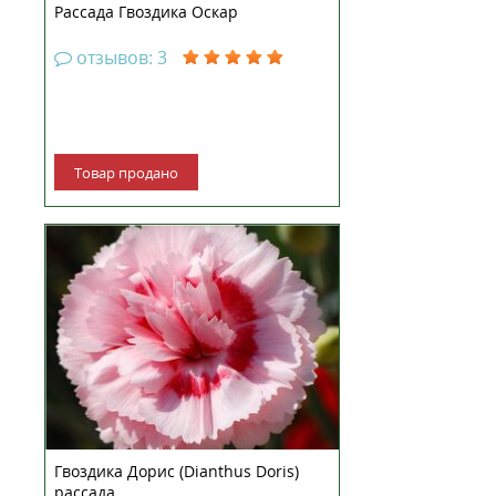
Рассада Гвоздика Оскар
отзывов: 3
Товар продано
Рассада Гвоздики Гвоздика
(диантус) перистая Дорис —
многолетняя перистая гвоздика,
высота куста 30-40 сантиметров.
Окрас листьев: серебристо-
сизые. Цветение: июнь-август,
цветки махровые, розовые с
красной серединкой, ар...
Гвоздика Дорис (Dianthus Doris)
рассада