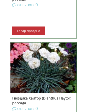
отзывов: 0
Товар продано
Рассада Гвоздики Гвоздика
(диантус) перистая Хайтор —
многолетняя перистая гвоздика,
растущая в виде кустов высотой
до 25 сантиметров, вместе с
цветоносами – до 40
сантиметров. Окрас листьев:
серо-зеленые. Цветение:...
Гвоздика Хайтор (Dianthus Haytor)
рассада
отзывов: 0