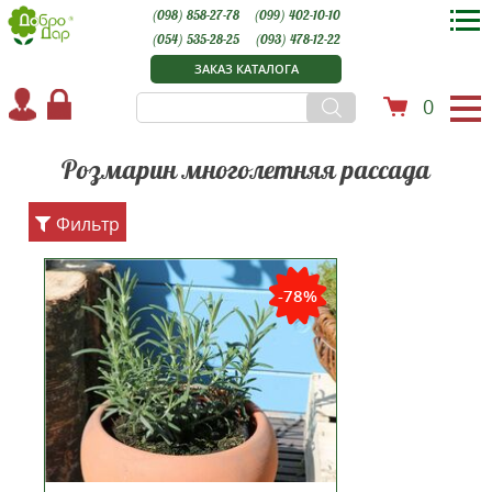
(098) 858-27-78
(099) 402-10-10
(054) 535-28-25
(093) 478-12-22
ЗАКАЗ КАТАЛОГА
0
Розмарин многолетняя рассада
Фильтр
Розмарин лекарственный — вид
полукустарниковых и
-78%
кустарниковых вечнозеленых
растений рода Розмарин
(Rosmarinus) семейства
Яснотковые (Lamiaceae). В 1813
году высажен на территории
Никитского ботанического сада и
с тех пор во...