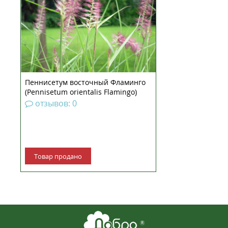
группы мискантусов. Очень
декоративное растение.
Наибольшей ценностью этого
растения можно назвать
пушистые, дымчатые, розово-
сиреневого цвета соцветия –...
Пеннисетум восточный Фламинго
(Pennisetum orientalis Flamingo)
рассада
отзывов: 0
Товар продано