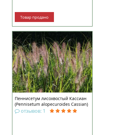
Товар продано
Пеннисетум лисохвостый
Кассиан — пышный многолетник
семейства Злаковых. Красивый
обитатель тропических и
субтропических зон Африки и
Евразии, известен также под
именем Перистощетинник.
Относится к декоративным
злакам, получи...
Пеннисетум лисохвостый Кассиан
(Pennisetum alopecuroides Cassian)
рассада
отзывов: 1