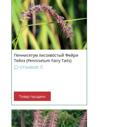
Пеннисетум лисохвостый Фейри
Тейлз (Pennisetum Fairy Tails)
рассада
отзывов: 0
Товар продано
Пеннисетум восточный
Фламинго — один из
представителей восточной