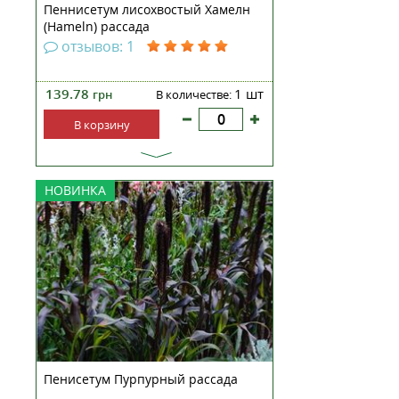
Пеннисетум лисохвостый Хамелн
(Hameln) рассада
отзывов: 1
139.78
1 шт
грн
В количестве:
В корзину
Pennisetum glaucum 'Purple' –
НОВИНКА
является декоративной
разновидностью вида
Pennisetum glaucum (перчатое
просо). Классификация: Царство:
Растения (Plantae) Отдел:
Покрытосеменные
(Magnoliophyta) Класс:
Однодольные (Liliopsid...
Пенисетум Пурпурный рассада