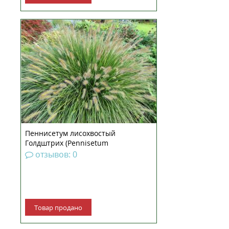
Пеннисетум лисохвостый
Голдштрих — пышный
многолетник семейства
Злаковых. Красивый обитатель
тропических и субтропических
зон Африки и Евразии, известен
также под именем
Перистощетинник. Относится к
декоративным злакам, полу...
Пеннисетум лисохвостый
Голдштрих (Pennisetum
alopecuroides Goldstrich) рассада
отзывов: 0
Товар продано