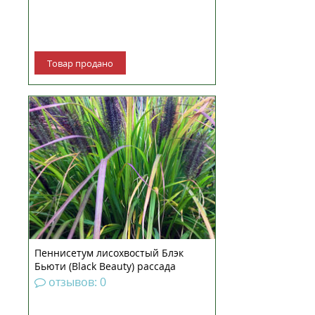
Товар продано
Пеннисетум лисохвостный Блэк
бьюти — пышный многолетник
семейства Злаковых. Красивый
обитатель тропических и
субтропических зон Африки и
Евразии, известен также под
именем Перистощетинник.
Относится к декоративным
злакам, по...
Пеннисетум лисохвостый Блэк
Бьюти (Black Beauty) рассада
отзывов: 0