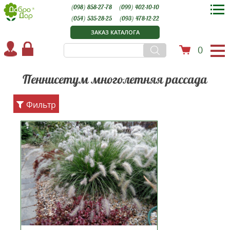
(098) 858-27-78
(099) 402-10-10
(054) 535-28-25
(093) 478-12-22
ЗАКАЗ КАТАЛОГА
0
Пеннисетум многолетняя рассада
Фильтр
Пеннисетум лисохвостый
Хамельн — пышный многолетник
семейства Злаковых. Красивый
обитатель тропических и
субтропических зон Африки и
Евразии, известен также под
именем Перистощетинник.
Относится к декоративным
злакам, получи...