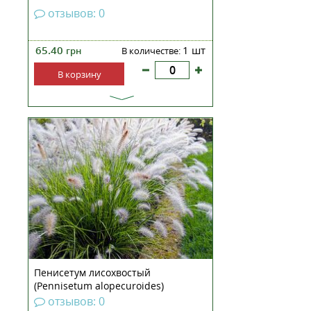
отзывов: 0
65.40
1 шт
грн
В количестве:
В корзину
Пеннисетум лисохвостный —
пышный многолетник семейства
Злаковых. Красивый обитатель
тропических и субтропических
зон Африки и Евразии, известен
также под именем
Перистощетинник. Относится к
декоративным злакам,
получившим на...
Пенисетум лисохвостый
(Pennisetum alopecuroides)
рассада
отзывов: 0