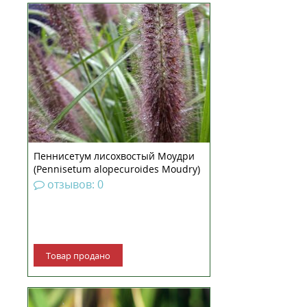
Пеннисетум лисохвостый Маудри
— пышный многолетник
семейства Злаковых. Красивый
обитатель тропических и
субтропических зон Африки и
Евразии, известен также под
именем Перистощетинник.
Относится к декоративным
злакам, получив...
Пеннисетум лисохвостый Моудри
(Pennisetum alopecuroides Moudry)
рассада
отзывов: 0
Товар продано