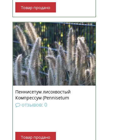
Товар продано
Пеннисетум лисохвостый
Компрессум (Pennisetum
alopecuroides Compressum)
отзывов: 0
рассада
Товар продано