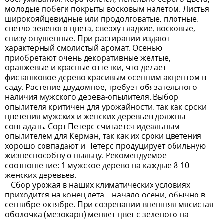
молодые побеги покрыты восковым налетом. Листья
широкояйцевидные или продолговатые, плотные,
светло-зеленого цвета, сверху гладкие, восковые,
снизу опушенные. При растирании издают
характерный смолистый аромат. Осенью
приобретают очень декоративные желтые,
оранжевые и красные оттенки, что делает
фисташковое дерево красивым осенним акцентом в
саду. Растение двудомное, требует обязательного
наличия мужского дерева-опылителя. Выбор
опылителя критичен для урожайности, так как сроки
цветения мужских и женских деревьев должны
совпадать. Сорт Петерс считается идеальным
опылителем для Керман, так как их сроки цветения
хорошо совпадают и Петерс продуцирует обильную
жизнеспособную пыльцу. Рекомендуемое
соотношение: 1 мужское дерево на каждые 8-10
женских деревьев.
Сбор урожая в наших климатических условиях
приходится на конец лета – начало осени, обычно в
сентябре-октябре. При созревании внешняя мясистая
оболочка (мезокарп) меняет цвет с зеленого на