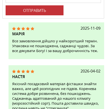
ОТПРАВИТЬ
2025-11-09
МАРІЯ
Все замовлення дійшло у найкоротший термін.
Упаковка не пошкоджена, саджанці чудові. За
все дякувати Богу! І за вашу доброчинність теж.
2026-04-02
НАСТЯ
Якісний посадковий матеріал фісташки знайти
важко, але цей розплідник не підвів. Коренева
система добре розвинена, без пошкоджень.
Саджанець адаптований до нашого клімату
(морозостійкий сорт). Пошта доставила швидко,
рослина навіть не "стресанула"