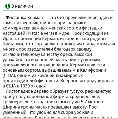
В наличии
Фисташка Керман — это без преувеличения один из
самых известных, широко признанных и
коммерчески важных женских сортов фисташки
настоящей (Pistacia vera) в мире. Происходящий из
Ирана, провинция Керман, исторической родины
фисташки, этот сорт является золотым стандартом для
многих производителей благодаря своему
исключительному качеству ореха, высокой
урожайности и хорошей адаптации к условиям
промышленного выращивания. Керман является
основным сортом, выращиваемым в Калифорнии
(США), одним из крупнейших мировых
производителей фисташки. Впервые интродуцирован
в США в 1930-х годах.
Листопадное дерево образует густую, раскидистую
крону полушаровидной формы, среднерослое,
среднерослое, вырастает в высоту до 5-7 метров.
Ширина кроны часто превышает высоту. Рост
умеренный, что удобно для сбора урожая и
обслуживания. Кора толстая, пепельно-серого цвета,