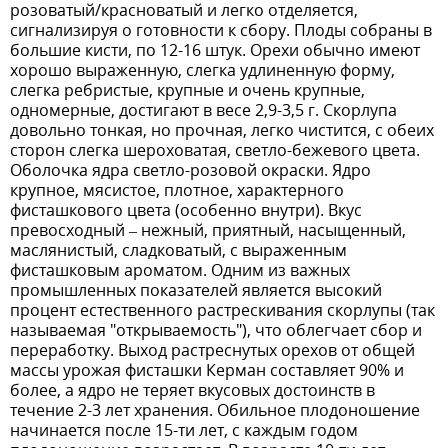
розоватый/красноватый и легко отделяется,
сигнализируя о готовности к сбору. Плоды собраны в
большие кисти, по 12-16 штук. Орехи обычно имеют
хорошо выраженную, слегка удлиненную форму,
слегка ребристые, крупные и очень крупные,
одномерные, достигают в весе 2,9-3,5 г. Скорлупа
довольно тонкая, но прочная, легко чистится, с обеих
сторон слегка шероховатая, светло-бежевого цвета.
Оболочка ядра светло-розовой окраски. Ядро
крупное, мясистое, плотное, характерного
фисташкового цвета (особенно внутри). Вкус
превосходный – нежный, приятный, насыщенный,
маслянистый, сладковатый, с выраженным
фисташковым ароматом. Одним из важных
промышленных показателей является высокий
процент естественного растрескивания скорлупы (так
называемая "открываемость"), что облегчает сбор и
переработку. Выход растреснутых орехов от общей
массы урожая фисташки Керман составляет 90% и
более, а ядро не теряет вкусовых достоинств в
течение 2-3 лет хранения. Обильное плодоношение
начинается после 15-ти лет, с каждым годом