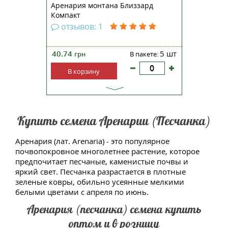
Аренария монтана Близзард
Компакт
отзывов: 1
40.74
5 шт
грн
В пакете:
В корзину
Купить семена Аренарии (Песчанка)
Аренария (лат. Arenaria) - это популярное
почвопокровное многолетнее растение, которое
предпочитает песчаные, каменистые почвы и
яркий свет. Песчанка разрастается в плотные
зеленые ковры, обильно усеянные мелкими
белыми цветами с апреля по июнь.
Аренария (песчанка) семена купить
оптом и в розницу