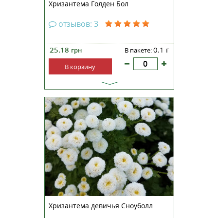
Хризантема Голден Бол
отзывов: 3
25.18
0.1 г
грн
В пакете:
В корзину
Хризантема девичья Сноу Болл –
многолетнее растение, часто
культивируемое как однолетнее.
Сильноветвистый кустик
вырастает в высоту до 40
сантиметров, отличается
компактностью. Цветет обильно
и продолжительно в течение
всего...
Хризантема девичья Сноуболл