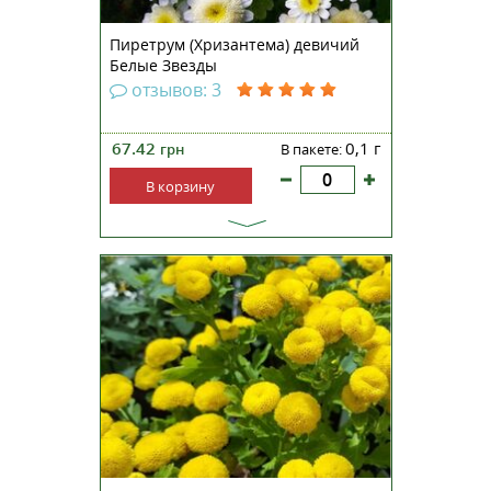
Пиретрум (Хризантема) девичий
Белые Звезды
отзывов: 3
67.42
0,1 г
грн
В пакете:
В корзину
Chrysanthemum parthenium
'Golden Ball' (Пиретрум девичий
'Золотой слой', или Танацетум)
Сорт Chrysanthemum parthenium
'Golden Ball' (синонимы:
Tanacetum parthenium 'Golden
Ball', Pyrethrum parthenium
'Golden Ball') является декор...