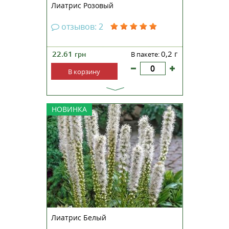
Лиатрис Розовый
отзывов: 2
22.61
0,2 г
грн
В пакете:
В корзину
Лиатрис колосковый 'White'
НОВИНКА
(Liatris spicata 'White') Лиатрис
колосковый 'White' - это
элегантное многолетнее
растение, относящееся к
семейству Астровых (Asteraceae).
Этот сорт отличается своими
нежными, белоснежными
цветками, соб...
Лиатрис Белый