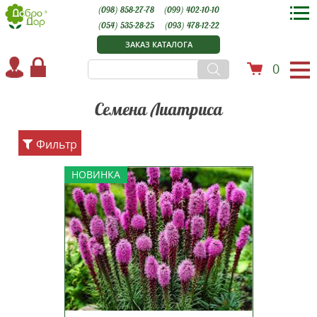
(098) 858-27-78
(099) 402-10-10
(054) 535-28-25
(093) 478-12-22
ЗАКАЗ КАТАЛОГА
0
Семена Лиатриса
Фильтр
Лиатрис колосковый 'Rose
НОВИНКА
Purple' (Liatris spicata 'Rose
Purple') Лиатрис колосковый
'Rose Purple' - это многолетнее
травянистое растение,
относящееся к семейству
Астровых (Asteraceae). Этот сорт
отличается своими яркими,
розово-п...