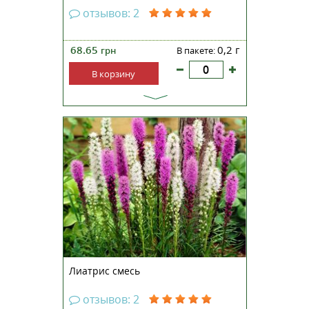
отзывов: 2
68.65
0,2 г
грн
В пакете:
В корзину
Надежный зимостойкий
многолетник, отличается
оригинальным длительным
цветением. Травянистое
растение с простыми
устойчивыми стеблями. Высота
лиатрис зависит от природно-
климатических условий и
колеблется от 50 см до 1 м.
Цветки ме...
Лиатрис смесь
отзывов: 2