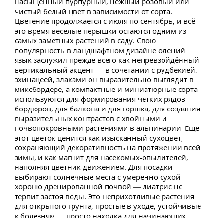
насыщенный пурпурный, нежный розовый или
чистый белый цвет в зависимости от сорта.
Цветение продолжается с июля по сентябрь, и всё
это время веселые перышки остаются одним из
самых заметных растений в саду. Свою
популярность в ландшафтном дизайне олений
язык заслужил прежде всего как непревзойдённый
вертикальный акцент — в сочетании с рудбекией,
эхинацеей, злаками он выразительно выглядит в
миксбордере, а компактные и миниатюрные сорта
используются для формирования четких рядов
бордюров, для балкона и для горшка, для создания
выразительных контрастов с хвойными и
почвопокровными растениями в альпинарии. Еще
этот цветок ценится как изысканный сухоцвет,
сохраняющий декоративность на протяжении всей
зимы, и как магнит для насекомых-опылителей,
наполняя цветник движением. Для посадки
выбирают солнечные места с умеренно сухой
хорошо дренированной почвой — лиатрис не
терпит застоя воды. Это неприхотливые растения
для открытого грунта, простые в уходе, устойчивые
к болезням — просто находка для начинающих.