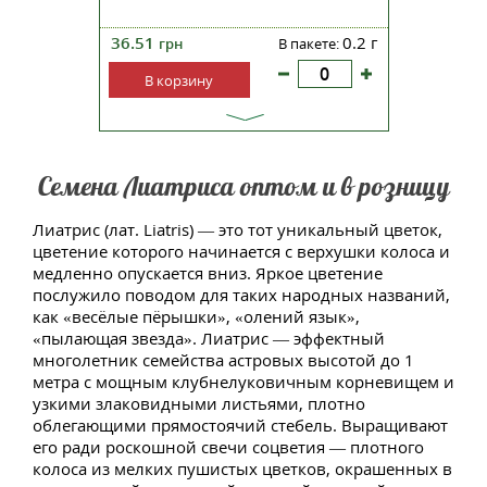
36.51
0.2 г
грн
В пакете:
В корзину
Семена Лиатриса оптом и в розницу
Лиатрис (лат. Liatris) — это тот уникальный цветок,
цветение которого начинается с верхушки колоса и
медленно опускается вниз. Яркое цветение
послужило поводом для таких народных названий,
как «весёлые пёрышки», «олений язык»,
«пылающая звезда». Лиатрис — эффектный
многолетник семейства астровых высотой до 1
метра с мощным клубнелуковичным корневищем и
узкими злаковидными листьями, плотно
облегающими прямостоячий стебель. Выращивают
его ради роскошной свечи соцветия — плотного
колоса из мелких пушистых цветков, окрашенных в