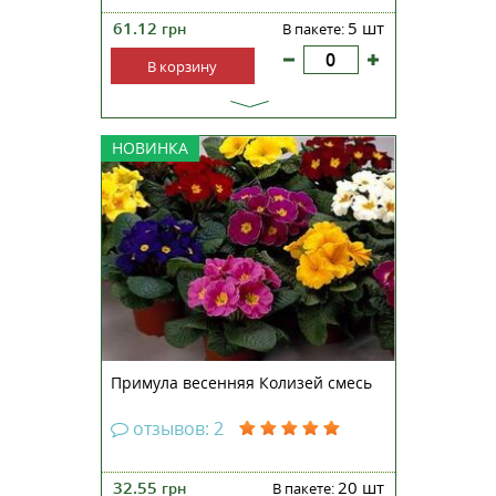
61.12
5 шт
грн
В пакете:
В корзину
Примула высокая (первоцвет)
НОВИНКА
Колизей смесь —
привлекательный,
полувечнозеленый многолетник,
идеально подходящий для
оформления бордюров,
цветочных горшков или
контейнеров. Красочное
растение высотой до 40
сантиметров, заканчи...
Примула весенняя Колизей смесь
отзывов: 2
32.55
20 шт
грн
В пакете: