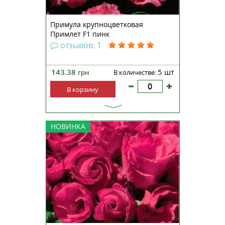
Примула крупноцветковая
Примлет F1 пинк
отзывов: 1
143.38
5 шт
грн
В количестве:
В корзину
Примула крупноцветковая
НОВИНКА
махровая Примлет F1 розовая —
непревзойденная серия с
ароматными махровыми
цветами, которые по форме
похожи на розу. Компактные
кустики, высотой 13-15
сантиметров, прекрасно
смотрятся на клумбах, ра...