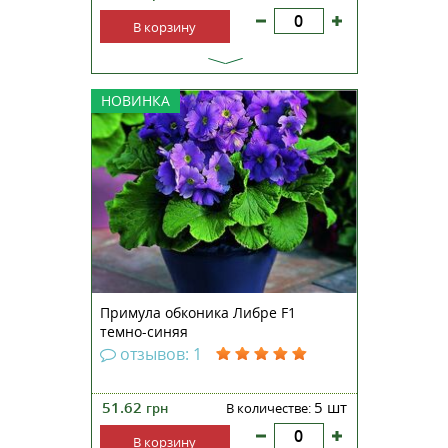
В корзину
Примула обконика Либре F1 —
НОВИНКА
нетребовательное растение,
которое обладает
непревзойденными
декоративными качествами.
Растения этой серии не содержат
примина: нет риска получить
раздражение кожи при
прикосновении к листьям. Хар...
Примула обконика Либре F1
темно-синяя
отзывов: 1
51.62
5 шт
грн
В количестве:
В корзину