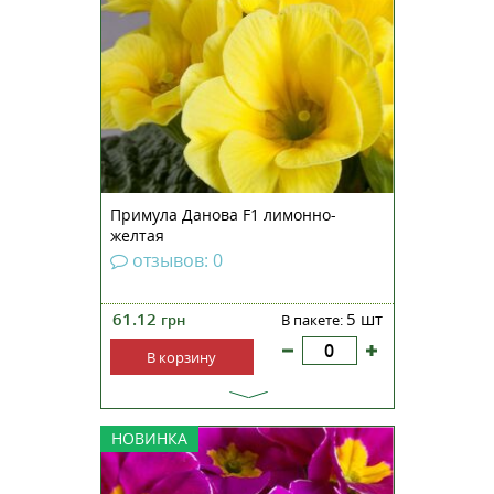
неприхотливое растение,
обладающее непревзойденными
декоративными качествами.
Является лидером рынка средне-
ранних продаж и эталонной
серией для «Danovation». Эта...
Примула Данова F1 лимонно-
желтая
отзывов: 0
61.12
5 шт
грн
В пакете:
В корзину
Примула бесстебельная Данова
НОВИНКА
F1 светло-фиолетовая —
неприхотливое растение,