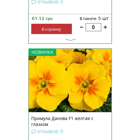
отзывов: 0
61.12
5 шт
грн
В пакете:
В корзину
Примула бесстебельная Данова
НОВИНКА
F1 желтая с глазком —
неприхотливое растение,
обладающее непревзойденными
декоративными качествами.
Является лидером рынка средне-
ранних продаж и эталонной
серией для «Danovation». Эт...
Примула Данова F1 желтая с
глазком
отзывов: 0