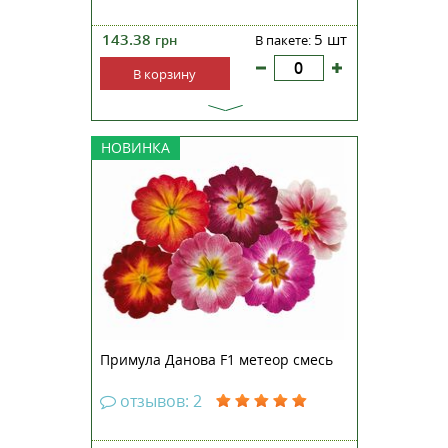
143.38
5 шт
грн
В пакете:
В корзину
Примула Данова F1 метеор смесь
НОВИНКА
— неприхотливое растение,
обладающее непревзойденными
декоративными качествами.
Является лидером рынка
среднеранних продаж и
эталонной серией для
Danovation. Характеризуется
однородностью по га...
Примула Данова F1 метеор смесь
отзывов: 2