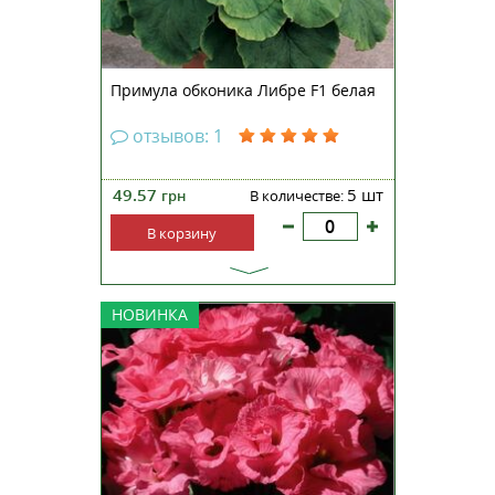
прикосновении к листьям. Хар...
Примула обконика Либре F1 белая
отзывов: 1
49.57
5 шт
грн
В количестве:
В корзину
Примула крупноцветковая
НОВИНКА
махровая Примлет F1 —
непревзойденная серия с
ароматными махровыми
цветами, которые по форме
похожи на розу. Компактные
кустики, высотой 13-15
сантиметров, прекрасно
смотрятся на клумбах, рабатках,...