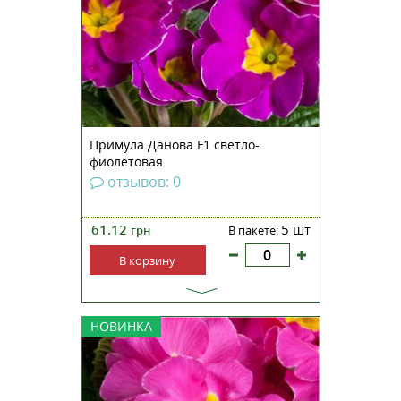
обладающее непревзойденными
декоративными качествами.
Является лидером рынка средне-
ранних продаж и эталонной
серией для «Danovation». Э...
Примула Данова F1 светло-
фиолетовая
отзывов: 0
61.12
5 шт
грн
В пакете:
В корзину
Примула бесстебельная Данова
НОВИНКА
F1 розовая — неприхотливое
растение, обладающее
непревзойденными
декоративными качествами.