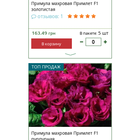
Примула махровая Примлет F1
золотистая
отзывов: 1
163.49
5 шт
грн
В пакете:
В корзину
Примула крупноцветковая
ТОП ПРОДАЖ
махровая Примлет F1 санрайз —
непревзойденная серия с
ароматными махровыми
цветами, которые по форме
похожи на розу. Компактные
кустики, высотой 13-15
сантиметров, прекрасно
смотрятся на клумбах, ра...
Примула махровая Примлет F1
пурпурная