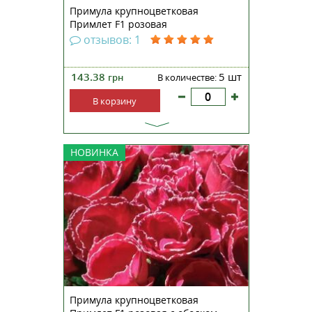
Примула крупноцветковая
Примлет F1 розовая
отзывов: 1
143.38
5 шт
грн
В количестве:
В корзину
Примула крупноцветковая
НОВИНКА
махровая Примлет F1 —
непревзойденная серия с
ароматными махровыми
цветами, которые по форме
похожи на розу. Компактные
кустики, высотой 13-15
сантиметров, прекрасно
смотрятся на клумбах, рабатках,...
Примула крупноцветковая