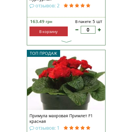
отзывов: 2
163.49
5 шт
грн
В пакете:
В корзину
Примула крупноцветковая
ТОП ПРОДАЖ
махровая Примлет F1 —
непревзойденная серия с
ароматными махровыми
цветами, которые по форме
похожи на розу. Компактные
кустики, высотой 13-15
сантиметров, прекрасно
смотрятся на клумбах, рабатках,
в...
Примула махровая Примлет F1
красная
отзывов: 1