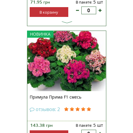
71.95
5 шт
грн
В пакете:
В корзину
Примула Прима F1 смесь
НОВИНКА
(Primula malacoides Prima F1 mix)
– растение, которое имеет
большие, плотные и ароматные
цветочные головки, покрытые
гроздьями нежных и прекрасных
цветов, возвышающихся над
листьями. Компактные кустики...
Примула Прима F1 смесь
отзывов: 2
143.38
5 шт
грн
В пакете: