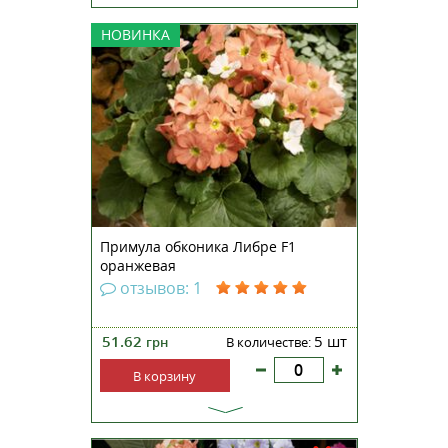
Примула обконика Либре F1 —
НОВИНКА
нетребовательное растение,
которое обладает
непревзойденными
декоративными качествами.
Растения этой серии не содержат
примина: нет риска получить
раздражение кожи при
прикосновении к листьям. Хар...
Примула обконика Либре F1
оранжевая
отзывов: 1
51.62
5 шт
грн
В количестве:
В корзину