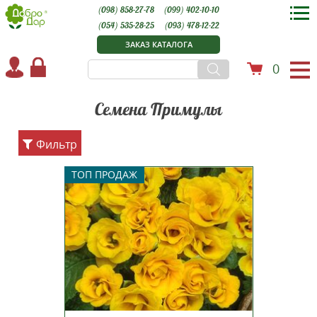
(098) 858-27-78
(099) 402-10-10
(054) 535-28-25
(093) 478-12-22
ЗАКАЗ КАТАЛОГА
0
Семена Примулы
Фильтр
Примула крупноцветковая
ТОП ПРОДАЖ
махровая Примлет F1 —
непревзойденная серия с
ароматными махровыми
цветами, которые по форме
похожи на розу. Компактные
кустики, высотой 13-15
сантиметров, прекрасно
смотрятся на клумбах, рабатках,...