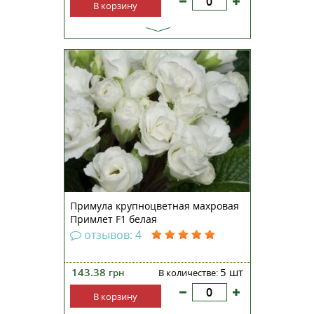
В корзину
Примула крупноцветковая
махровая Примлет F1 белая —
непревзойденная серия с
ароматными махровыми
цветами, которые по форме
похожи на розу. Компактные
кустики, высотой 13-15
сантиметров, прекрасно
смотрятся на клумбах, раба...
Примула крупноцветная махровая
Примлет F1 белая
отзывов: 4
143.38
5 шт
грн
В количестве:
В корзину