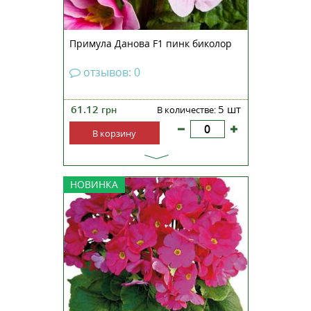
Примула Данова F1 пинк биколор
отзывов: 0
61.12
5 шт
грн
В количестве:
В корзину
Примула обконика Либре F1 —
НОВИНКА
нетребовательное растение,
которое обладает
непревзойденными
декоративными качествами.
Растения этой серии не содержат
примина: нет риска получить
раздражение кожи при
прикосновении к листьям. Хар...