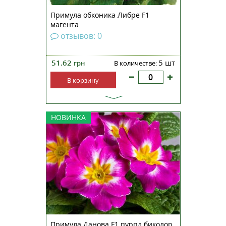
Примула обконика Либре F1
магента
отзывов: 0
51.62
5 шт
грн
В количестве:
В корзину
Примула бесстебельная Данова
НОВИНКА
F1 пурпл биколор —
неприхотливое растение,
обладающее непревзойденными
декоративными качествами.
Является лидером рынка средне-
ранних продаж и эталонной
серией для «Danovation». Эта с...
Примула Данова F1 пурпл биколор