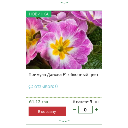
Примула бесстебельная Данова
НОВИНКА
F1 яблочный цвет —
неприхотливое растение,
обладающее непревзойденными
декоративными качествами.
Является лидером рынка средне-
ранних продаж и эталонной
серией для «Danovation». Эта с...
Примула Данова F1 яблочный цвет
отзывов: 0
61.12
5 шт
грн
В пакете:
В корзину