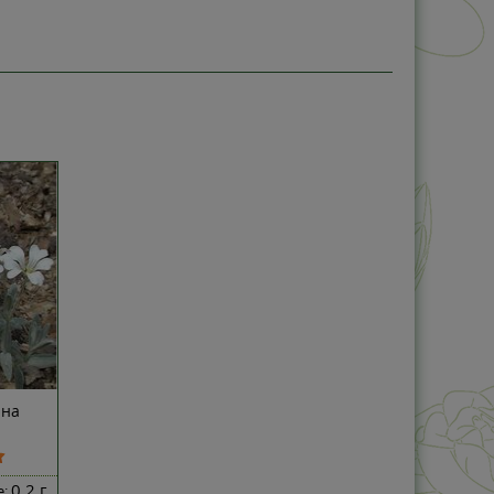
йна
0,2 г
е: