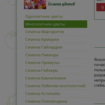
Семена цветов
В
Однолетние цветы
Многолетние цветы
Семена Маргариток
Семена Армерии
Семена Гайлардии
Семена Лаванды
Яскол
Семена Примулы
почво
польз
Семена Гейхеры
разра
Семена Камнеломки
непри
стебе
Семена Лобелии многолетней
Семена Астильбы
Семена Платикодона