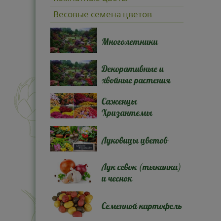
Весовые семена цветов
Многолетники
Декоративные и
хвойные растения
Саженцы
Хризантемы
Луковицы цветов
Лук севок (тыканка)
и чеснок
Семенной картофель