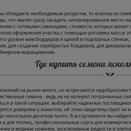
вы обладаете необходимым ресурсом, то ясколка из семя
ды, что хватит сразу засадить запланированное место на
ению с готовыми саженцами, стоимость которых может с
нтов оформления участка с помощью роговика масса: э
го уровня миксбордеров и щелей в подпорных стенках, 
ия, для создания серебристых бордюров, для декорирова
ейнерном выращивании.
Где купить семена яскол
ожений на рынке много, но встречаются недобросовес
ественные семена - ведь их не волнуют потраченные си
ться в такой ситуации, выбирайте надежных поставщико
уется доверием у клиентов, об этом свидетельствует их
до нескольких десятков тысяч. В ассортименте вы найде
а и для теплиц, профессиональные сорта для коммерче
нки и модные новинки, эксклюзивные редкости и элитн