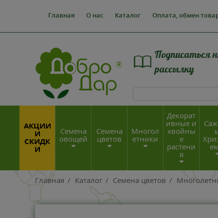
Главная
О нас
Каталог
Оплата, обмен това
Подписаться н
рассылку
Декорат
ивные и
Саж
АКЦИИ
Семена
Семена
Многол
хвойны
И
овощей
цветов
етники
е
Хри
СКИДК
растени
е
И
я
Главная
/
Каталог
/
Семена цветов
/
Многолетн