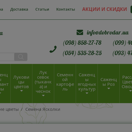
АКЦИИ И СКИДКИ
ра
Доставка
Статьи
Контакты
info@dobrodar.ua
а
(098) 858-27-78
(099) 4
(054) 535-28-25
(093) 4
Лук
енц
Семенн
Саженц
Лукови
севок
Расс
ы
ой
ы
Саженц
цы
(тыканк
Цвет
зант
картофе
ягодных
ы Роз
цветов
а) и
Ово
мы
ль
культур
чеснок
ие цветы
/
Семена Ясколки