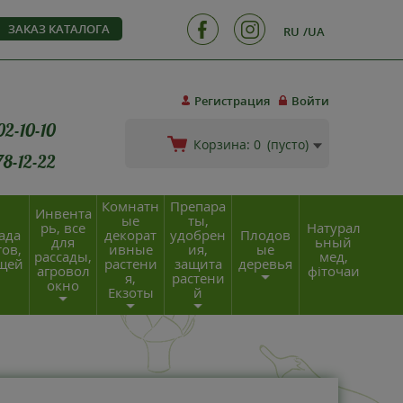
ЗАКАЗ КАТАЛОГА
RU
UA
Регистрация
Войти
02-10-10
Корзина:
0
(пусто)
78-12-22
Комнатн
Препара
Инвента
ые
ты,
рь, все
Натурал
ада
декорат
удобрен
Плодов
для
ьный
ов,
ивные
ия,
ые
рассады,
мед,
щей
растени
защита
деревья
агровол
фіточаи
я,
растени
окно
Екзоты
й