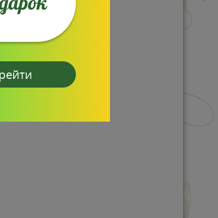
одарок
рейти