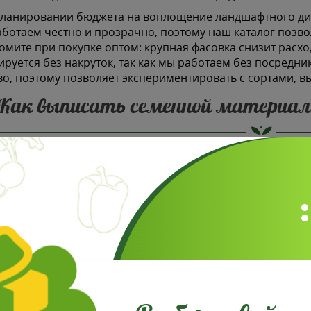
ланировании бюджета на воплощение ландшафтного диза
ботаем честно и прозрачно, поэтому наш каталог позвол
омите при покупке оптом: крупная фасовка снизит расхо
руется без накруток, так как мы работаем без посредни
о, поэтому позволяет экспериментировать с сортами, 
Как выписать семенной материал 
шем сайте предусмотрена удобная навигация, чтобы вы 
ем. Наши квалифицированные специалисты помогут опре
ехнике. Минимальный заказ на нашем сайте составляет 3
еративно отправим посылку. Оплатить заказ можно в у
жом. Доставка осуществляется надежными почтовыми оп
ссиональная упаковка сохранит посевной материал от 