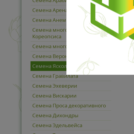
Семена Арабиса
Семена Аренарии (Песчанка)
Семена Анемоны
Семена многолетнего
Кореопсиса
Семена многолетнего Мака
Семена Вероники
Семена Ясколки
Семена Гравилата
Семена Эхеверии
Семена Вискарии
Семена Проса декоративного
Семена Дихондры
Семена Эдельвейса