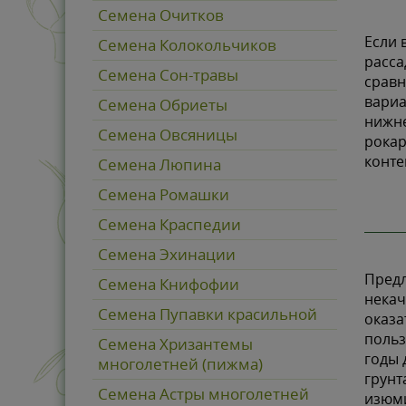
Семена Очитков
Если 
Семена Колокольчиков
расса
Семена Сон-травы
сравн
вариа
Семена Обриеты
нижне
Семена Овсяницы
рокар
конт
Семена Люпина
Семена Ромашки
Семена Краспедии
Семена Эхинации
Предл
Семена Книфофии
некач
Семена Пупавки красильной
оказа
польз
Семена Хризантемы
годы 
многолетней (пижма)
грунт
Семена Астры многолетней
изюми