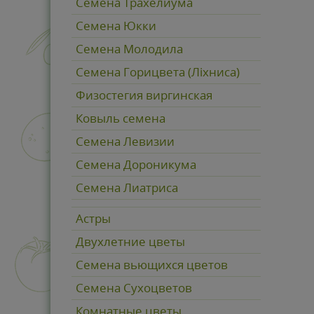
Семена Трахелиума
Семена Юкки
Семена Молодила
Семена Горицвета (Ліхниса)
Физостегия виргинская
Ковыль семена
Семена Левизии
Семена Дороникума
Семена Лиатриса
Астры
Двухлетние цветы
Семена вьющихся цветов
Семена Сухоцветов
Комнатные цветы