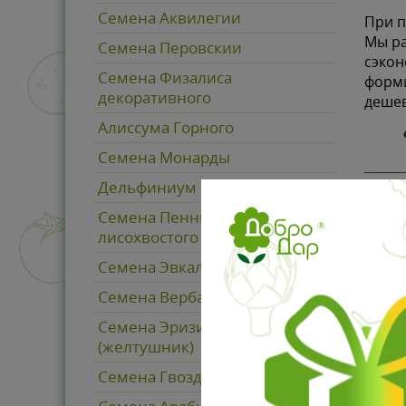
Семена Аквилегии
При п
Мы ра
Семена Перовскии
сэкон
Семена Физалиса
форми
декоративного
дешев
Алиссума Горного
Семена Монарды
Дельфиниум многолетний
Семена Пеннисетума
На на
лисохвостого
пробл
агрот
Семена Эвкалипта
мы оп
Семена Вербаскума (коровяк)
плате
профе
Семена Эризимума
(желтушник)
Семена Гвоздики