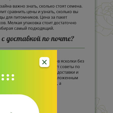
йна важно знать, сколько стоят семена.
ит сравнить цены и узнать, сколько вы
ды для питомников. Цена за пакет
ков. Мелкая упаковка стоит достаточно
выбирая самый подходящий.
с доставкой по почте?
могли заказать семена цветов ясколки без
делиться с выбором и дадут советы по
50 грн. Оставьте данные для доставки и
добной вам форме, а также наложенным
ераторами по всей Украине, а
неблагоприятных условий.