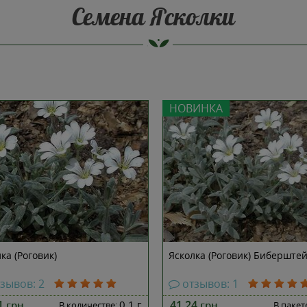
Семена Ясколки
НОВИНКА
ка (Роговик)
Ясколка (Роговик) Биберште
тзывов: 2
отзывов: 1
71
0,1 г
41.24
грн
грн
В количестве:
В пакет