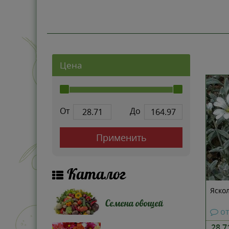
Цена
От
До
Применить
Каталог
Яскол
Семена овощей
о
28.