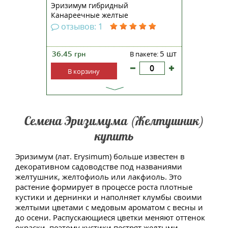
Эризимум гибридный
Канареечные желтые
отзывов: 1
36.45
5 шт
грн
В пакете:
В корзину
Семена Эризимума (Желтушник)
купить
Эризимум (лат. Erysimum) больше известен в
декоративном садоводстве под названиями
желтушник, желтофиоль или лакфиоль. Это
растение формирует в процессе роста плотные
кустики и дернинки и наполняет клумбы своими
желтыми цветами с медовым ароматом с весны и
до осени. Распускающиеся цветки меняют оттенок
окраски, поэтому кустики пестрят желтыми,