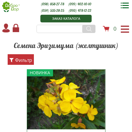
(098) 858-27-78
(099) 402-10-10
(054) 535-28-25
(093) 478-12-22
ЗАКАЗ КАТАЛОГА
0
Семена Эризимума (желтушник)
Фильтр
Эризимум (желтушник)
НОВИНКА
Канарский желтый —
травянистое однолетнее
растение с изящными
прямостоячими стеблями. В
зрелом возрасте вырастает
примерно 20-30 см в высоту. Его
относительно тонкая текстура
отличает его от других садов...