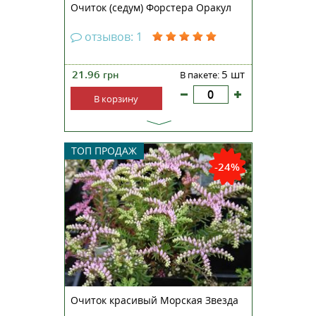
Очиток (седум) Форстера Оракул
отзывов: 1
21.96
5 шт
грн
В пакете:
В корзину
Очиток (седум) хорошенький
ТОП ПРОДАЖ
Морская звезда — эффектный
-24%
представитель невысоких
суккулентов из семейства
Толстянковые. Растет во всех
регионах Украины. Растение
образовывает плотные,
невысокие ковры из сочных,
приподнимающихся...
Очиток красивый Морская Звезда