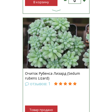
В корзину
Очиток (седум) рубенса Лизард
— низкорослый суккулент с
маленькими тонкими мясистыми
сине-зелеными листьями с
легким фиолетовым оттенком,
которые образуют округлые
кочки. Суккулент вырастает 10
сантиметров в высоту и около 2...
Очиток Рубенса Лизард (Sedum
rubens Lizard)
отзывов: 1
Товар продано