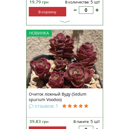
19.79
5 шт
грн
В количестве:
В корзину
Седум ложный Вуду —
НОВИНКА
многолетний, почвопокровный,
очень декоративный суккулент
из семейства Толстянковых.
Растет во всех регионах Украины.
Растение образовывает плотные,
невысокие ковры из сочных,
стелющихся или
приподнимающи...
Очиток ложный Вуду (Sedum
spurium Voodoo)
отзывов: 1
39.83
5 шт
грн
В пакете: