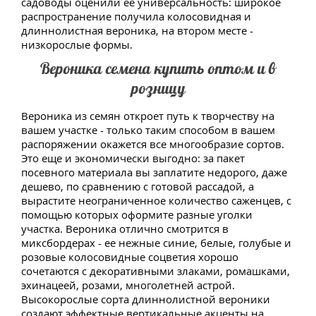
садоводы оценили ее универсальность: широкое
распространение получила колосовидная и
длиннолистная вероника, на втором месте -
низкорослые формы.
Вероника семена купить оптом и в
розницу
Вероника из семян откроет путь к творчеству на
вашем участке - только таким способом в вашем
распоряжении окажется все многообразие сортов.
Это еще и экономически выгодно: за пакет
посевного материала вы заплатите недорого, даже
дешево, по сравнению с готовой рассадой, а
вырастите неограниченное количество саженцев, с
помощью которых оформите разные уголки
участка. Вероника отлично смотрится в
миксбордерах - ее нежные синие, белые, голубые и
розовые колосовидные соцветия хорошо
сочетаются с декоративными злаками, ромашками,
эхинацеей, розами, многолетней астрой.
Высокорослые сорта длиннолистной вероники
создают эффектные вертикальные акценты на