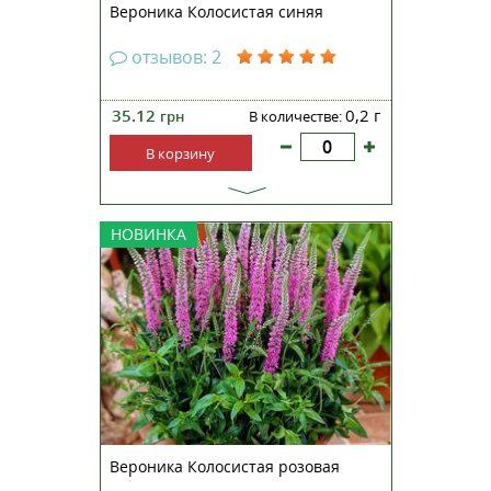
Вероника Колосистая синяя
отзывов: 2
35.12
0,2 г
грн
В количестве:
В корзину
Вероника колосистая 'Rosea Pink'
НОВИНКА
(Veronica spicata 'Rosea Pink')
Вероника колосистая 'Rosea Pink'
- это многолетнее травянистое
растение из семейства
подорожниковых
(Plantaginaceae). Этот сорт
отличается своими ярко-
розовыми цве...
Вероника Колосистая розовая