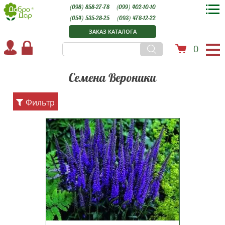
(098) 858-27-78
(099) 402-10-10
(054) 535-28-25
(093) 478-12-22
ЗАКАЗ КАТАЛОГА
0
Семена Вероники
Фильтр
Вероника королевская голубая -
многолетник. Зимостойкий и
неприхотливый, но недостаточно
засухоустойчивый. В засушливом
климате нуждается в поливе.
Высота растения 35-40 см,
соцветия колосовидные, яркие.
Цветет в мае-июне. Имеет о...