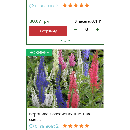
отзывов: 2
80.07
0,1 г
грн
В пакете:
В корзину
Вероника колосиста 'Sightseeing'
НОВИНКА
(Veronica spicata 'Sightseeing')
&Nbsp;Вероника колосиста
'Sightseeing' - это великолепный
сорт многолетнего растения,
характеризующийся ярким и
длительным цветением. Этот
сорт представляет с...
Вероника Колосистая цветная
смесь
отзывов: 2