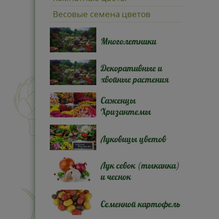
Весовые семена цветов
Многолетники
Декоративные и
хвойные растения
Саженцы
Хризантемы
Луковицы цветов
Лук севок (тыканка)
и чеснок
Семенной картофель