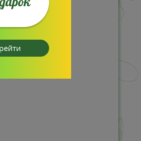
одарок
рейти