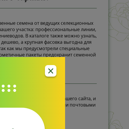
венные семена от ведущих селекционных
вашего участка: профессиональные линии,
ниеводов. В каталоге также можно узнать,
 дешево, а крупная фасовка выгодна для
 так как мы предусмотрели специальные
герметичные пакеты предохранит семенной
а почтой?
ой. Следуйте инструкциям нашего сайта, и
авка осуществляется надежными почтовыми
ки.