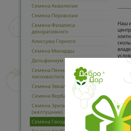
Семена Аквилегии
Семена Перовскии
Наш и
Семена Физалиса
центр
декоративного
элитн
Алиссума Горного
сколь
владе
Семена Монарды
услов
Дельфиниум многолетний
матер
Семена Пеннисетума
лисохвостого
Семена Эвкалипта
Семена Вербаскума (коровяк)
Многи
Семена Эризимума
за не
(желтушник)
опера
Семена Гвоздики