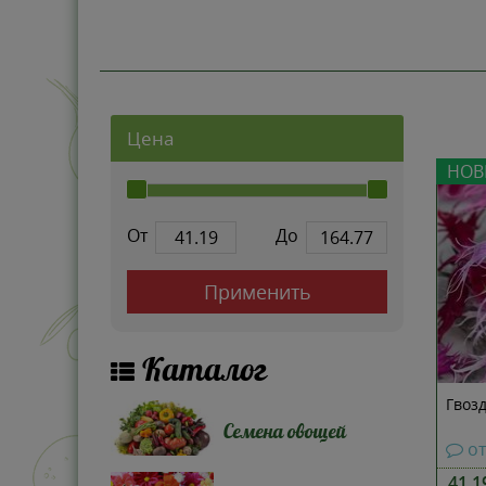
Цена
НОВ
От
До
Применить
Каталог
Гвоз
Семена овощей
о
41.