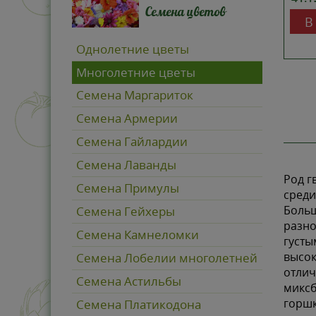
Семена цветов
В
Однолетние цветы
Многолетние цветы
Семена Маргариток
Семена Армерии
Семена Гайлардии
Семена Лаванды
Род г
Семена Примулы
среди
Больш
Семена Гейхеры
разно
Семена Камнеломки
густы
высок
Семена Лобелии многолетней
отлич
Семена Астильбы
миксб
горшк
Семена Платикодона