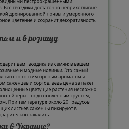
итовидными пестроокрашенными
в. Все гвоздики достаточно неприхотливые
егкой дренированной почвы и умеренного
рное цветение и сохранит декоративность
том и в розницу
дарит вам гвоздика из семян: в вашем
люзивные и модные новинки. Это самый
олнив его тонким пряным ароматом и
м саженцев и сортов, ведь цена за пакет
 полноценные цветущие растения несложно
 контейнеры с подготовленным грунтом,
ом. При температуре около 20 градусов
оящих листьев саженцы пикируют в
дварительно закалить.
ки в Украине?