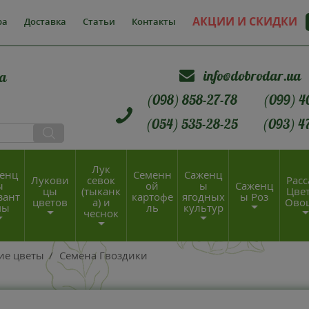
АКЦИИ И СКИДКИ
ра
Доставка
Статьи
Контакты
info@dobrodar.ua
а
(098) 858-27-78
(099) 4
(054) 535-28-25
(093) 4
Лук
енц
Семенн
Саженц
Лукови
севок
Расс
ы
ой
ы
Саженц
цы
(тыканк
Цвет
зант
картофе
ягодных
ы Роз
цветов
а) и
Ово
мы
ль
культур
чеснок
ие цветы
/
Семена Гвоздики