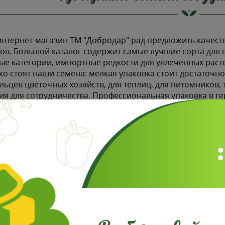
нтернет-магазин ТМ "Добродар" рад предложить качест
ов. Большой каталог содержит самые лучшие сорта для 
ые категории, импортные редкости для увлеченных расте
ко стоят наши семена: мелкая упаковка стоит достаточно
льцев цветочных хозяйств, для теплиц, для питомников,
ия для сотрудничества. Профессиональная упаковка в 
иал от перепадов температуры и влаги.
Как заказать семен
е интересуются, как выписать семена по почте с доставк
сколько кликов вы оформите без труда ваш заказ. Дост
торами, поэтому посылку вы получите в кратчайшие сро