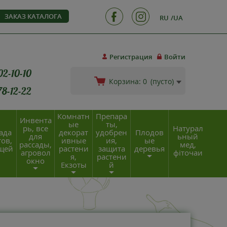
ЗАКАЗ КАТАЛОГА
RU
UA
Регистрация
Войти
02-10-10
Корзина:
0
(пусто)
78-12-22
Комнатн
Препара
Инвента
ые
ты,
рь, все
Натурал
ада
декорат
удобрен
Плодов
для
ьный
ов,
ивные
ия,
ые
рассады,
мед,
щей
растени
защита
деревья
агровол
фіточаи
я,
растени
окно
Екзоты
й