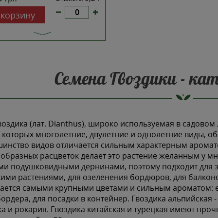
 корзину
Семена Гвоздики - ка
воздика (лат. Dianthus), широко используемая в садово
 которых многолетние, двулетние и однолетние виды, о
инство видов отличается сильным характерным аромато
образных расцветок делает это растение желанным у мно
ми подушковидными дернинами, поэтому подходит для з
ими растениями, для озеленения бордюров, для балконо
ается самыми крупными цветами и сильным ароматом: е
ордера, для посадки в контейнер. Гвоздика альпийская 
а и рокария. Гвоздика китайская и турецкая имеют пр