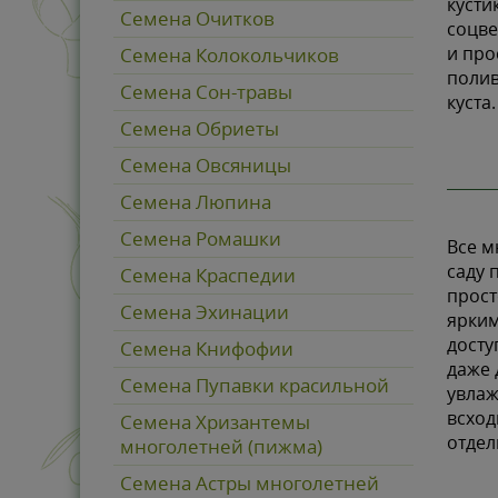
кусти
Семена Очитков
соцве
и про
Семена Колокольчиков
полив
Семена Сон-травы
куста.
Семена Обриеты
Семена Овсяницы
Семена Люпина
Семена Ромашки
Все м
саду 
Семена Краспедии
прост
Семена Эхинации
ярким
досту
Семена Книфофии
даже 
Семена Пупавки красильной
увлаж
всход
Семена Хризантемы
отдел
многолетней (пижма)
Семена Астры многолетней