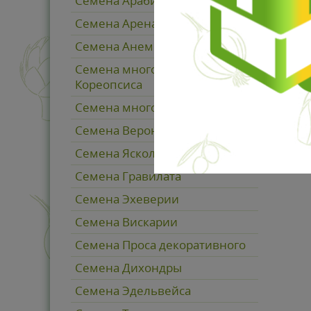
Семена Арабиса
Семена Аренарии (Песчанка)
Семена Анемоны
Семена многолетнего
Кореопсиса
Семена многолетнего Мака
Семена Вероники
Семена Ясколки
Семена Гравилата
Семена Эхеверии
Семена Вискарии
Семена Проса декоративного
Семена Дихондры
Семена Эдельвейса