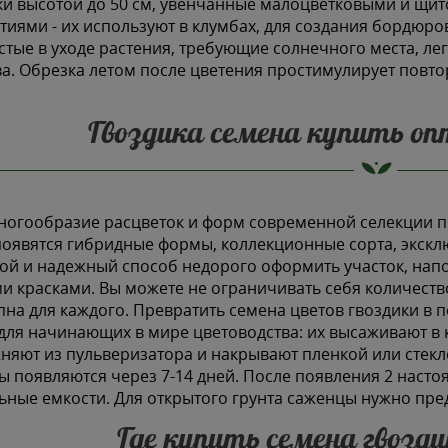
ки высотой до 50 см, увенчанные малоцветковыми и щ
тиями - их используют в клумбах, для создания бордюро
стые в уходе растения, требующие солнечного места, л
а. Обрезка летом после цветения простимулирует повто
Гвоздика семена купить оп
ногообразие расцветок и форм современной селекции по
появятся гибридные формы, коллекционные сорта, экск
ой и надежный способ недорого оформить участок, нап
и красками. Вы можете не ограничивать себя количество
пна для каждого. Превратить семена цветов гвоздики в
для начинающих в мире цветоводства: их высаживают в
няют из пульверизатора и накрывают пленкой или стекл
ы появляются через 7-14 дней. После появления 2 наст
ьные емкости. Для открытого грунта саженцы нужно пре
Где купить семена гвозди