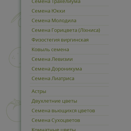
Семена Трахелиума
Семена Юкки
Семена Молодила
Семена Горицвета (Ліхниса)
Физостегия виргинская
Ковыль семена
Семена Левизии
Семена Дороникума
Семена Лиатриса
Астры
Двухлетние цветы
Семена вьющихся цветов
Семена Сухоцветов
Комнатные цветы