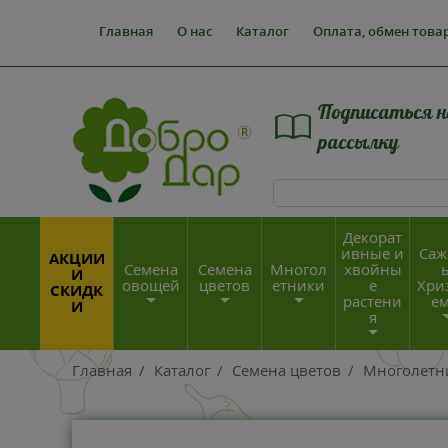
Главная
О нас
Каталог
Оплата, обмен това
Подписаться н
рассылку
Декорат
ивные и
Саж
АКЦИИ
Семена
Семена
Многол
хвойны
И
овощей
цветов
етники
е
Хри
СКИДК
растени
е
И
я
Главная
/
Каталог
/
Семена цветов
/
Многолетн