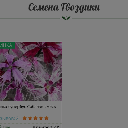
Семена Гвоздики
ИНКА
дика супербус Соблазн смесь
тзывов: 2
19
0,2 г
грн
В пакете: