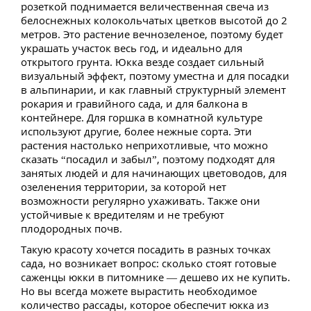
розеткой поднимается величественная свеча из
белоснежных колокольчатых цветков высотой до 2
метров. Это растение вечнозеленое, поэтому будет
украшать участок весь год, и идеально для
открытого грунта. Юкка везде создает сильный
визуальный эффект, поэтому уместна и для посадки
в альпинарии, и как главный структурный элемент
рокария и гравийного сада, и для балкона в
контейнере. Для горшка в комнатной культуре
используют другие, более нежные сорта. Эти
растения настолько неприхотливые, что можно
сказать “посадил и забыл”, поэтому подходят для
занятых людей и для начинающих цветоводов, для
озеленения территории, за которой нет
возможности регулярно ухаживать. Также они
устойчивые к вредителям и не требуют
плодородных почв.
Такую красоту хочется посадить в разных точках
сада, но возникает вопрос: сколько стоят готовые
саженцы юкки в питомнике — дешево их не купить.
Но вы всегда можете вырастить необходимое
количество рассады, которое обеспечит юкка из