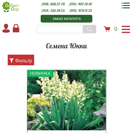
(098) 858-27-78
(099) 402-10-10
(054) 535-28-25
(093) 478-12-22
ЗАКАЗ КАТАЛОГА
0
Семена Юкки
Фильтр
Юка волокнистая (Yucca
НОВИНКА
filamentosa) Юка волокнистая
(Yucca filamentosa) - это
вечнозеленый кустарник,
происходящий из юго-восточных
штатов США. Она принадлежит к
семейству агавовых (Agavaceae) и
известна своей
морозостойкостью и...